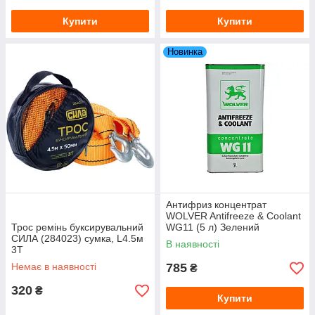
Купити
Купити
Новинка
Антифриз концентрат
WOLVER Antifreeze & Coolant
Трос ремінь буксирувальний
WG11 (5 л) Зелений
СИЛА (284023) сумка, L4.5м
В наявності
3Т
Немає в наявності
785
₴
320
₴
Купити