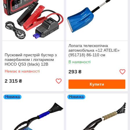
Лопата телескопічна
автомобільна «12 ATELIE»
Пусковий пристрій бустер з
(951718) 86-110 см
павербанком і ліхтариком
В наявності
HOCO QS3 (black) 12В
⚡1200A, 10.000mAh
Немає в наявності
293
₴
2 315
₴
Купити
Новинка
Новинка