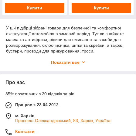
Купити
Купити
У цій підбірці зібрані товари для безпечної та комфортної
експлуатації автомобіля в зимовий період. Тут ви знайдете
масла та антифризи, рідини для омивання та засоби для
розморожування, склоочисники, щітки та скребки, а також
бустери, проводи для прикурювання, троси.
Усі товари підібрані з урахуванням морозів та складних
Показати все
погодних умов, щоб ваш автомобіль легко заводився та був
готовий до поїздок взимку.
Про нас
85% позитивних з 20 відгуків за рік
Працює з 23.04.2012
м. Харків
Проспект Олександрівський, 83, Харків, Україна
Контакти