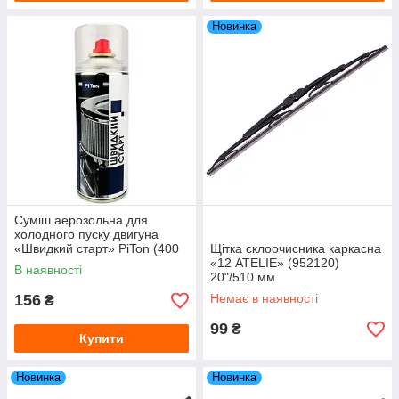
Новинка
Суміш аерозольна для
холодного пуску двигуна
«Швидкий старт» PiTon (400
Щітка склоочисника каркасна
мл)
«12 ATELIE» (952120)
В наявності
20"/510 мм
156
Немає в наявності
₴
99
₴
Купити
Новинка
Новинка