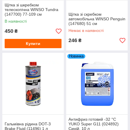
Щітка зі шкребком
телескопічна WINSO Tundra
(147700) 77-109 см
Щітка зі скребком
автомобільна WINSO Penguin
В наявності
(147680) 51 см
450
Немає в наявності
₴
246
₴
Купити
Новинка
Антифриз готовий -32 °C
Гальмівна рідина DOT-3
YUKO Super G11 (024892)
Brake Fluid (11496) 1 л
Синій, 10 л