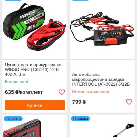
Пускові дроти прикурювання
WINSO PRO (138140) 12 В
400 А, 3 м
Автомобільна
мікропроцесорна зарядка
В наявності
INTERTOOL (AT-3022) 6/12В
2А 60Ah
635
Немає в наявності
₴/комплект
799
₴
Купити
Новинка
Новинка