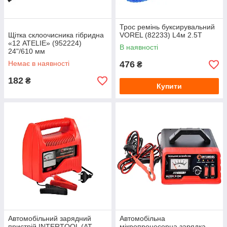
Трос ремінь буксирувальний
Щітка склоочисника гібридна
VOREL (82233) L4м 2.5Т
«12 ATELIE» (952224)
В наявності
24"/610 мм
Немає в наявності
476
₴
182
₴
Купити
Автомобільний зарядний
Автомобільна
пристрій INTERTOOL (AT-
мікропроцесорна зарядка