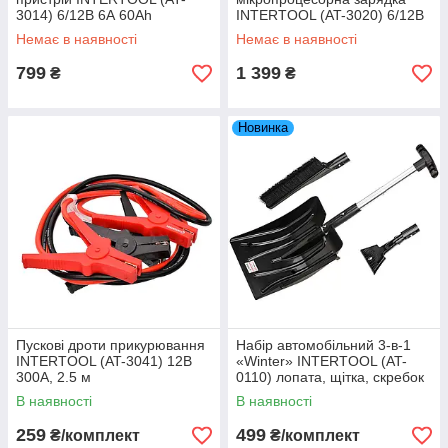
3014) 6/12В 6А 60Ah
INTERTOOL (AT-3020) 6/12В
10А 120Ah
Немає в наявності
Немає в наявності
799
1 399
₴
₴
Новинка
Пускові дроти прикурювання
Набір автомобільний 3-в-1
INTERTOOL (AT-3041) 12В
«Winter» INTERTOOL (AT-
300А, 2.5 м
0110) лопата, щітка, скребок
В наявності
В наявності
259
499
₴/комплект
₴/комплект