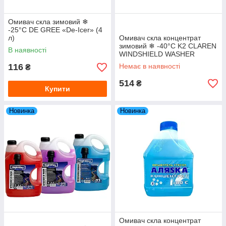
Омивач скла зимовий ❄
-25°С DE GREE «De-Icer» (4
л)
Омивач скла концентрат
зимовий ❄ -40°С K2 CLAREN
В наявності
WINDSHIELD WASHER
CONCENTRATE (5 л)
116
Немає в наявності
₴
514
₴
Купити
Новинка
Новинка
Омивач скла концентрат