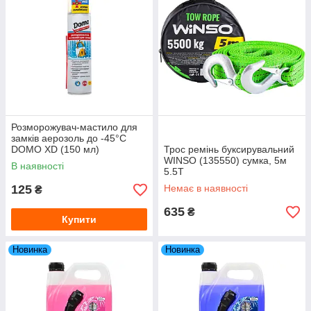
Розморожувач-мастило для
замків аерозоль до -45°C
DOMO XD (150 мл)
Трос ремінь буксирувальний
WINSO (135550) сумка, 5м
В наявності
5.5Т
125
Немає в наявності
₴
635
₴
Купити
Новинка
Новинка