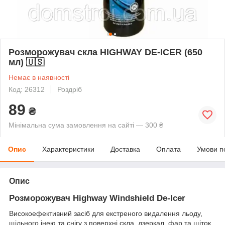
Розморожувач скла HIGHWAY DE-ICER (650
мл) 🇺🇸
Немає в наявності
Код: 26312
Роздріб
89
₴
Мінімальна сума замовлення на сайті — 300 ₴
Опис
Характеристики
Доставка
Оплата
Умови п
Опис
Розморожувач Highway Windshield De-Icer
Високоефективний засіб для екстреного видалення льоду,
щільного інею та снігу з поверхні скла, дзеркал, фар та щіток