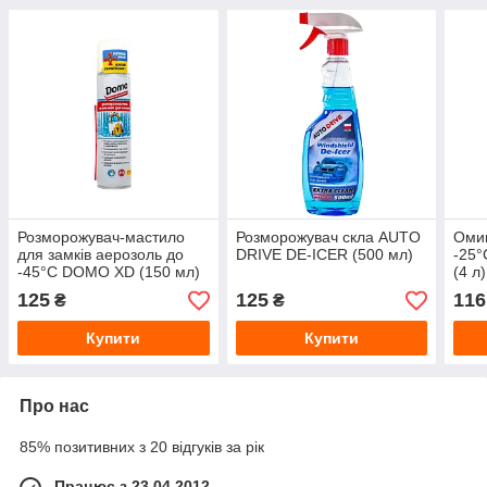
Розморожувач-мастило
Розморожувач скла AUTO
Омив
для замків аерозоль до
DRIVE DE-ICER (500 мл)
-25°
-45°C DOMO XD (150 мл)
(4 л)
125
125
116
₴
₴
Купити
Купити
Про нас
85% позитивних з 20 відгуків за рік
Працює з 23.04.2012