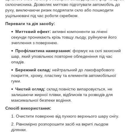
склоочисника. Дозволяє миттєво підготувати автомобіль до
руху, виключаючи ризик подряпати скло або пошкодити
ущільнювачі під час роботи скребком.
Переваги та дія засобу:
Миттєвий ефект:
активні компоненти за лічені
секунди проникають крізь товщу льоду, руйнуючи його
зчеплення з поверхнею.
Профілактика намерзання:
формує на склі захисний
шар, який уповільнює повторне обледеніння під час
опадів.
Бережний склад:
нейтральний до лакофарбового
покриття, хрому, пластику та елементів автомобільної
гуми.
Чистий огляд:
склад повністю випаровується, не
залишаючи жирної плівки, відблисків та розводів для
максимальної безпеки водіння.
Спосіб використання:
Очистити поверхню від пухкого верхнього шару снігу.
Рівномірно розпорошити засіб на вкриті льодом
ділянки.