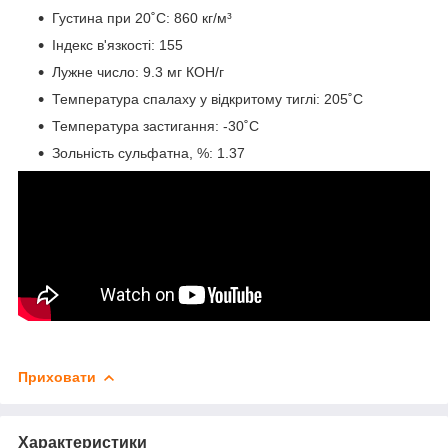
Густина при 20˚C: 860 кг/м³
Індекс в'язкості: 155
Лужне число: 9.3 мг КОН/г
Температура спалаху у відкритому тиглі: 205˚C
Температура застигання: -30˚C
Зольність сульфатна, %: 1.37
Приховати
Характеристики