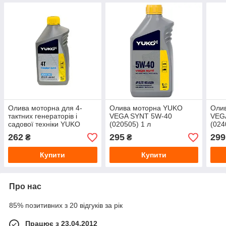
Олива моторна для 4-
Олива моторна YUKO
Оли
тактних генераторів і
VEGA SYNT 5W‑40
VEG
садової техніки YUKO
(020505) 1 л
(024
MASTER SYNT 4T 10W-30
262
295
299
₴
₴
(010215) 1 л
Купити
Купити
Про нас
85% позитивних з 20 відгуків за рік
Працює з 23.04.2012