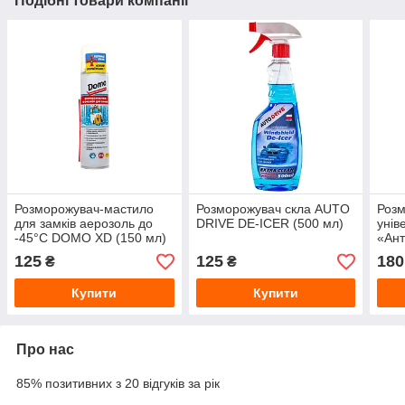
Подібні товари компанії
Розморожувач-мастило
Розморожувач скла AUTO
Роз
для замків аерозоль до
DRIVE DE-ICER (500 мл)
уні
-45°C DOMO XD (150 мл)
«Ант
125
125
180
₴
₴
Купити
Купити
Про нас
85% позитивних з 20 відгуків за рік