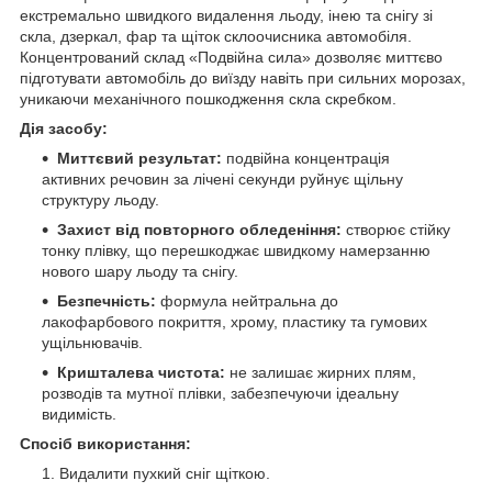
екстремально швидкого видалення льоду, інею та снігу зі
скла, дзеркал, фар та щіток склоочисника автомобіля.
Концентрований склад «Подвійна сила» дозволяє миттєво
підготувати автомобіль до виїзду навіть при сильних морозах,
уникаючи механічного пошкодження скла скребком.
Дія засобу:
Миттєвий результат:
подвійна концентрація
активних речовин за лічені секунди руйнує щільну
структуру льоду.
Захист від повторного обледеніння:
створює стійку
тонку плівку, що перешкоджає швидкому намерзанню
нового шару льоду та снігу.
Безпечність:
формула нейтральна до
лакофарбового покриття, хрому, пластику та гумових
ущільнювачів.
Кришталева чистота:
не залишає жирних плям,
розводів та мутної плівки, забезпечуючи ідеальну
видимість.
Спосіб використання:
Видалити пухкий сніг щіткою.