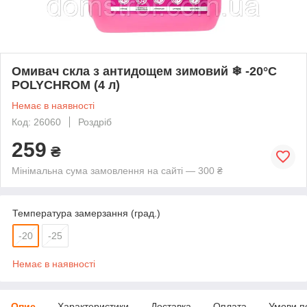
Омивач скла з антидощем зимовий ❄ -20°C
POLYCHROM (4 л)
Немає в наявності
Код: 26060
Роздріб
259
₴
Мінімальна сума замовлення на сайті — 300 ₴
Температура замерзання (град.)
-20
-25
Немає в наявності
Опис
Характеристики
Доставка
Оплата
Умови п