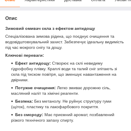
Опис
Зимовий омивач скла з ефектом антидощу
Спеціалізована зимова рідина, що поєднує очищення та
водовідштовхувальний захист. Забезпечує ідеальну видимість
під час мокрого снігу та дощу.
Ключові переваги:
Ефект антидощу:
Створює на склі невидиму
гідрофобну плівку. Краплі води та талий сніг злітають зі
скла під тиском повітря, що зменшує навантаження на
двірники.
Потужне очищення:
Легко змиває дорожню сіль,
масляний наліт та хімічні реагенти.
Безпека:
Без метанолу. Не руйнує структуру гуми
(щіток), пластику та лакофарбового покриття.
Без смороду:
Має приємний аромат, позбавлений
різкого технічного запаху спирту.