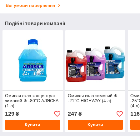
Всі умови повернення
Подібні товари компанії
Омивач скла концентрат
Омивач скла зимовий ❄
Омив
зимовий ❄ -80°С АЛЯСКА
-21°С HIGHWAY (4 л)
-25°
(1 л)
(4 л)
129
247
116
₴
₴
Купити
Купити