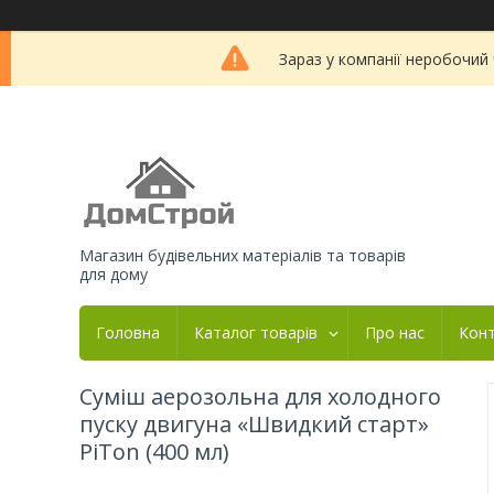
Зараз у компанії неробочий
Магазин будівельних матеріалів та товарів
для дому
Головна
Каталог товарів
Про нас
Кон
Суміш аерозольна для холодного
пуску двигуна «Швидкий старт»
PiTon (400 мл)