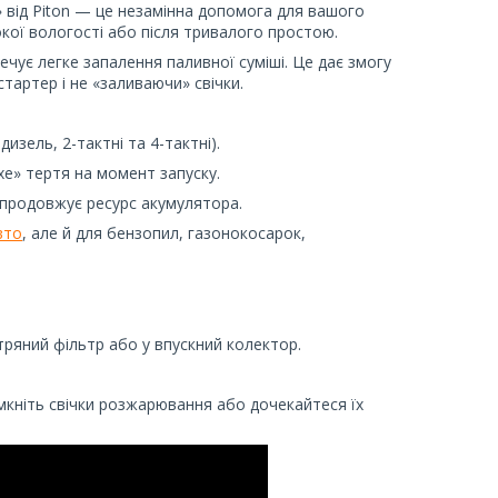
 від Piton — це незамінна допомога для вашого
окої вологості або після тривалого простою.
ечує легке запалення паливної суміші. Це дає змогу
тартер і не «заливаючи» свічки.
дизель, 2-тактні та 4-тактні).
е» тертя на момент запуску.
продовжує ресурс акумулятора.
вто
, але й для бензопил, газонокосарок,
тряний фільтр або у впускний колектор.
кніть свічки розжарювання або дочекайтеся їх