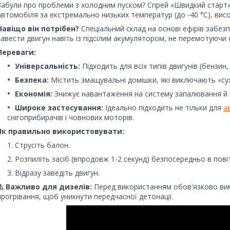
Забули про проблеми з холодним пуском? Спрей «Швидкий старт»
автомобіля за екстремально низьких температур (до -40 °C), вис
Навіщо він потрібен?
Спеціальний склад на основі ефірів забезп
завести двигун навіть із підсілим акумулятором, не перемотуючи с
Переваги:
Універсальність:
Підходить для всіх типів двигунів (бензин, 
Безпека:
Містить змащувальні домішки, які виключають «сух
Економія:
Знижує навантаження на систему запалювання й 
Широке застосування:
Ідеально підходить не тільки для
а
снігоприбирачів і човнових моторів.
Як правильно використовувати:
Струсіть балон.
Розпиліть засіб (впродовж 1-2 секунд) безпосередньо в пові
Відразу заведіть двигун.
⚠️ Важливо для дизелів:
Перед використанням обов'язково вим
прогрівання, щоб уникнути передчасної детонації.