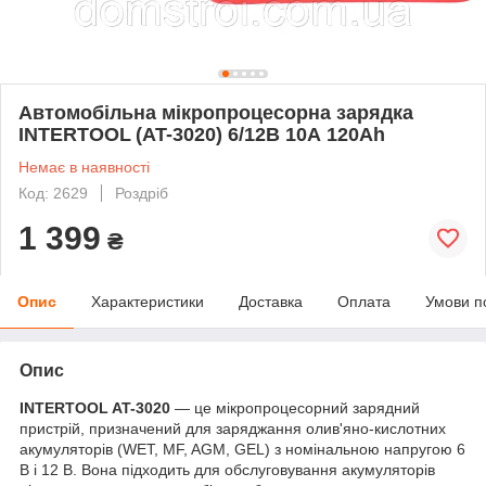
Автомобільна мікропроцесорна зарядка
INTERTOOL (AT-3020) 6/12В 10А 120Ah
Немає в наявності
Код: 2629
Роздріб
1 399
₴
Опис
Характеристики
Доставка
Оплата
Умови п
Опис
INTERTOOL AT-3020
— це мікропроцесорний зарядний
пристрій, призначений для заряджання олив'яно-кислотних
акумуляторів (WET, MF, AGM, GEL) з номінальною напругою 6
В і 12 В. Вона підходить для обслуговування акумуляторів