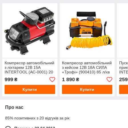
Компресор автомобільний
Компресор автомобільний
Пуск
з ліхтарем 12В 15А
з кейсом 12В 18А СИЛА
при
INTERTOOL (AC-0001) 20
«Трофі» (900410) 85 л/хв
INTE
л/хв 7 атм
10 атм
300А
999
1 890
259
₴
₴
Купити
Купити
Про нас
85% позитивних з 20 відгуків за рік