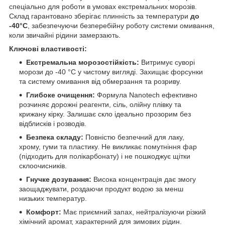
спеціально для роботи в умовах екстремальних морозів.
Склад гарантовано зберігає плинність за температури
до
-40°C
, забезпечуючи безперебійну роботу системи омивання,
коли звичайні рідини замерзають.
Ключові властивості:
Екстремальна морозостійкість:
Витримує суворі
морози до -40 °C у чистому вигляді. Захищає форсунки
та систему омивання від обмерзання та розриву.
Глибоке очищення:
Формула Nanotech ефективно
розчиняє дорожні реагенти, сіль, олійну плівку та
крижану кірку. Залишає скло ідеально прозорим без
відблисків і розводів.
Безпека складу:
Повністю безпечний для лаку,
хрому, гуми та пластику. Не викликає помутніння фар
(підходить для полікарбонату) і не пошкоджує щітки
склоочисників.
Гнучке дозування:
Висока концентрація дає змогу
заощаджувати, роздаючи продукт водою за менш
низьких температур.
Комфорт:
Має приємний запах, нейтралізуючи різкий
хімічний аромат, характерний для зимових рідин.