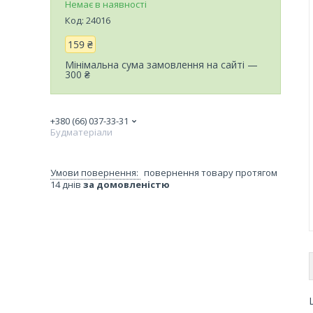
Немає в наявності
Код:
24016
159 ₴
Мінімальна сума замовлення на сайті —
300 ₴
+380 (66) 037-33-31
Будматеріали
повернення товару протягом
14 днів
за домовленістю