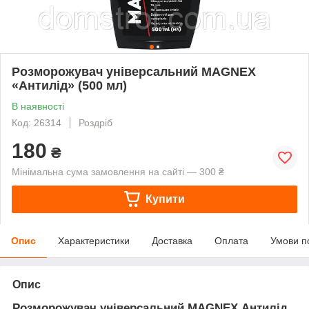
Розморожувач універсальний MAGNEX
«Антилід» (500 мл)
В наявності
Код: 26314
Роздріб
180
₴
Мінімальна сума замовлення на сайті — 300 ₴
Купити
Опис
Характеристики
Доставка
Оплата
Умови п
Опис
Розморожувач універсальний MAGNEX Антилід