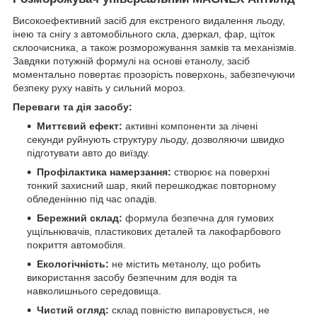
Високоефективний засіб для екстреного видалення льоду,
інею та снігу з автомобільного скла, дзеркал, фар, щіток
склоочисника, а також розморожування замків та механізмів.
Завдяки потужній формулі на основі етанолу, засіб
моментально повертає прозорість поверхонь, забезпечуючи
безпеку руху навіть у сильний мороз.
Переваги та дія засобу:
Миттєвий ефект:
активні компоненти за лічені
секунди руйнують структуру льоду, дозволяючи швидко
підготувати авто до виїзду.
Профілактика намерзання:
створює на поверхні
тонкий захисний шар, який перешкоджає повторному
обледенінню під час опадів.
Бережний склад:
формула безпечна для гумових
ущільнювачів, пластикових деталей та лакофарбового
покриття автомобіля.
Екологічність:
не містить метанолу, що робить
використання засобу безпечним для водія та
навколишнього середовища.
Чистий огляд:
склад повністю випаровується, не