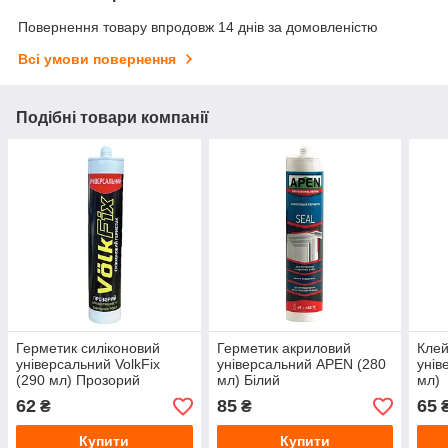
Повернення товару впродовж 14 днів за домовленістю
Всі умови повернення
Подібні товари компанії
Герметик силіконовий
Герметик акриловий
Клей
універсальний VolkFix
універсальний APEN (280
унів
(290 мл) Прозорий
мл) Білий
мл)
62
85
65
₴
₴
Купити
Купити