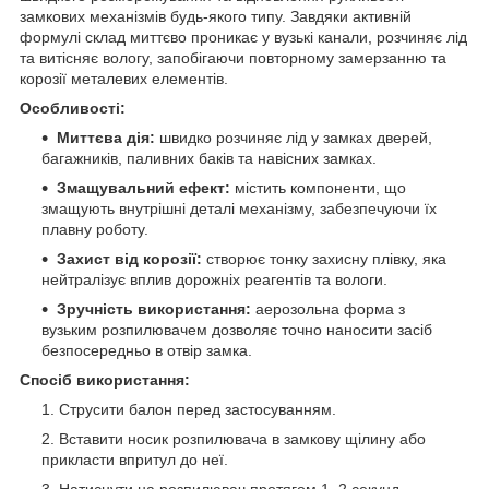
замкових механізмів будь-якого типу. Завдяки активній
формулі склад миттєво проникає у вузькі канали, розчиняє лід
та витісняє вологу, запобігаючи повторному замерзанню та
корозії металевих елементів.
Особливості:
Миттєва дія:
швидко розчиняє лід у замках дверей,
багажників, паливних баків та навісних замках.
Змащувальний ефект:
містить компоненти, що
змащують внутрішні деталі механізму, забезпечуючи їх
плавну роботу.
Захист від корозії:
створює тонку захисну плівку, яка
нейтралізує вплив дорожніх реагентів та вологи.
Зручність використання:
аерозольна форма з
вузьким розпилювачем дозволяє точно наносити засіб
безпосередньо в отвір замка.
Спосіб використання:
Струсити балон перед застосуванням.
Вставити носик розпилювача в замкову щілину або
прикласти впритул до неї.
Натиснути на розпилювач протягом 1–2 секунд,