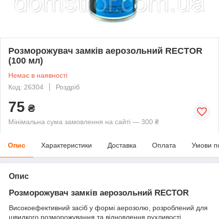
Розморожувач замків аерозольний RECTOR
(100 мл)
Немає в наявності
Код: 26304
Роздріб
75
₴
Мінімальна сума замовлення на сайті — 300 ₴
Опис
Характеристики
Доставка
Оплата
Умови п
Опис
Розморожувач замків аерозольний RECTOR
Високоефективний засіб у формі аерозолю, розроблений для
швидкого розморожування та відновлення рухливості