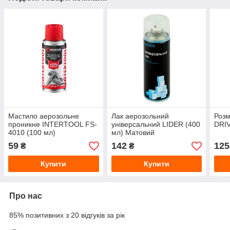
Мастило аерозольне
Лак аерозольний
Роз
проникне INTERTOOL FS-
універсальний LIDER (400
DRIV
4010 (100 мл)
мл) Матовий
59
142
125
₴
₴
Купити
Купити
Про нас
85% позитивних з 20 відгуків за рік