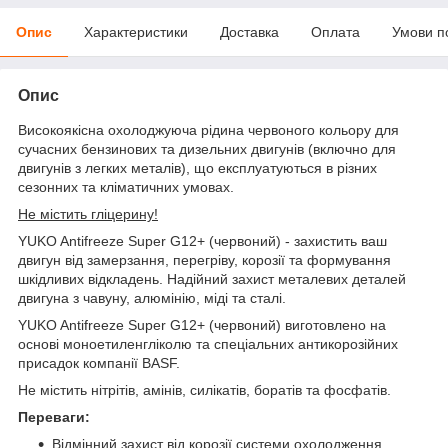
Опис
Характеристики
Доставка
Оплата
Умови п
Опис
Високоякісна охолоджуюча рідина червоного кольору для
сучасних бензинових та дизельних двигунів (включно для
двигунів з легких металів), що експлуатуються в різних
сезонних та кліматичних умовах.
Не містить гліцерину!
YUKO Antifreeze Super G12+ (червоний) - захистить ваш
двигун від замерзання, перегріву, корозії та формування
шкідливих відкладень. Надійний захист металевих деталей
двигуна з чавуну, алюмінію, міді та сталі.
YUKO Antifreeze Super G12+ (червоний) виготовлено на
основі моноетиленгліколю та спеціальних антикорозійних
присадок компанії BASF.
Не містить нітрітів, амінів, силікатів, боратів та фосфатів.
Переваги:
Відмінний захист від корозії системи охолодження,