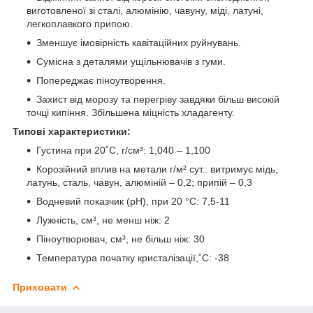
виготовленої зі сталі, алюмінію, чавуну, міді, латуні,
легкоплавкого припою.
Зменшує імовірність кавітаційних руйнувань.
Сумісна з деталями ущільнювачів з гуми.
Попереджає піноутворення.
Захист від морозу та перегріву завдяки більш високій
точці кипіння. Збільшена міцність хладагенту.
Типові характеристики:
Густина при 20˚С, г/см³: 1,040 – 1,100
Корозійний вплив на метали г/м² сут.: витримує мідь,
латунь, сталь, чавун, алюміній – 0,2; припій – 0,3
Водневий показчик (рН), при 20 °С: 7,5-11
Лужність, см³, не менш ніж: 2
Піноутворювач, см³, не більш ніж: 30
Температура початку кристалізації,˚С: -38
Приховати