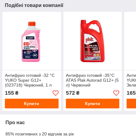
Подібні товари компанії
Антифриз готовий -32 °C
Антифриз готовий -35°C
Анти
YUKO Super G12+
ATAS Plak Autorad G12+ (5
YUKO
(023718) Червоний, 1 л
л) Червоний
Зеле
155
572
165
₴
₴
Купити
Купити
Про нас
85% позитивних з 20 відгуків за рік