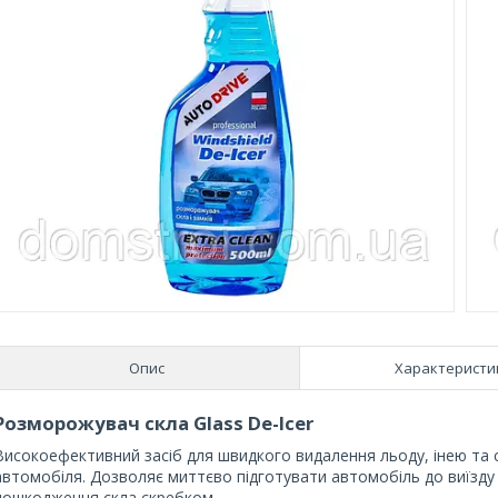
Опис
Характеристи
Розморожувач скла Glass De-Icer
Високоефективний засіб для швидкого видалення льоду, інею та сн
автомобіля. Дозволяє миттєво підготувати автомобіль до виїзду
пошкодження скла скребком.