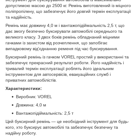
допустимою масою до 2500 кг. Ремінь виготовлений із міцного
поліпропілену, що забезпечує його довгий термін експлуатації
та надійність.
Ремінь має довжину 4,0 м і вантажопідіймальність 2,5 т, що
дає змогу безпечно буксирувати автомобілі середнього та
великого класу. З двох боків ремінь обладнаний міцними
гачками із захистом від розчеплення, що запобігає
випадковому від'єднанню ременя під час буксирування.
Буксирний ремінь із гачком VOREL простий у використанні та
забезпечує прекрасний результат роботи. Його надійність і
тривалий термін експлуатації роблять його ідеальним
інструментом для автосервісів, евакуаційних служб і
приватних автомобілістів.
Характеристики:
Виробник: VOREL
Довжина: 4,0 м
Вантажопідіймальність: 2,5 т
Цей буксирний ремінь — це необхідний інструмент для будь-
кого, хто буксирує автомобілі та забезпечує безпечну та
надійну роботу.