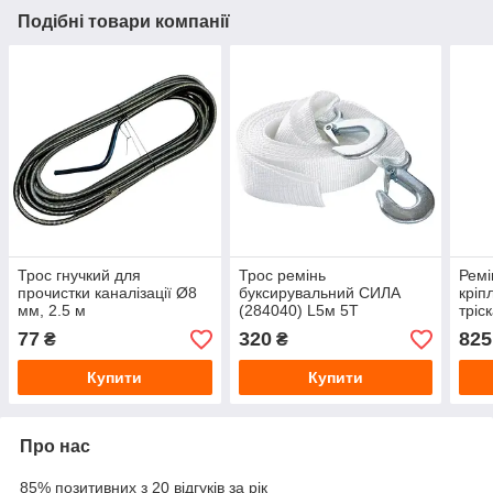
Подібні товари компанії
Трос гнучкий для
Трос ремінь
Ремі
прочистки каналізації Ø8
буксирувальний СИЛА
кріп
мм, 2.5 м
(284040) L5м 5Т
тріс
50 м
77
320
825
₴
₴
Купити
Купити
Про нас
85% позитивних з 20 відгуків за рік