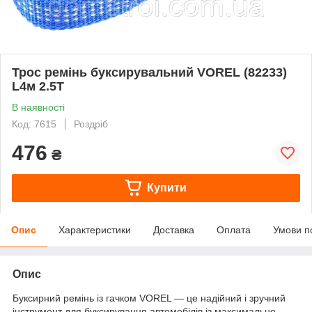
Трос ремінь буксирувальний VOREL (82233)
L4м 2.5Т
В наявності
Код: 7615
Роздріб
476
₴
Купити
Опис
Характеристики
Доставка
Оплата
Умови п
Опис
Буксирний ремінь із гачком VOREL — це надійний і зручний
інструмент для буксирування автомобілів із максимально