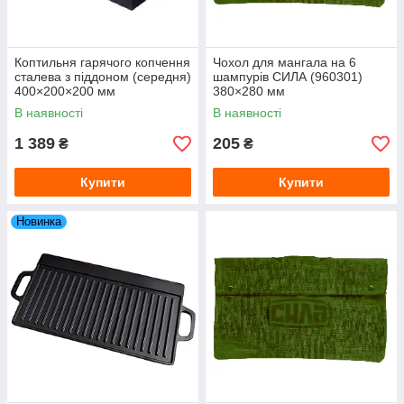
Коптильня гарячого копчення
Чохол для мангала на 6
сталева з піддоном (середня)
шампурів СИЛА (960301)
400×200×200 мм
380×280 мм
В наявності
В наявності
1 389
205
₴
₴
Купити
Купити
Новинка