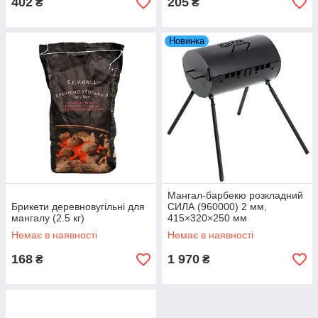
402
205
₴
₴
Новинка
Мангал-барбекю розкладний
Брикети деревновугільні для
СИЛА (960000) 2 мм,
мангалу (2.5 кг)
415×320×250 мм
Немає в наявності
Немає в наявності
168
1 970
₴
₴