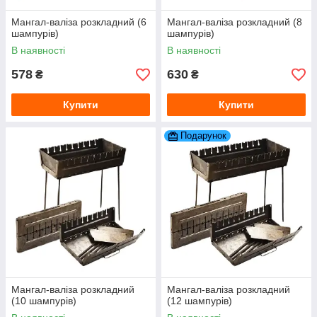
Мангал-валіза розкладний (6
Мангал-валіза розкладний (8
шампурів)
шампурів)
В наявності
В наявності
578
630
₴
₴
Купити
Купити
Подарунок
Мангал-валіза розкладний
Мангал-валіза розкладний
(10 шампурів)
(12 шампурів)