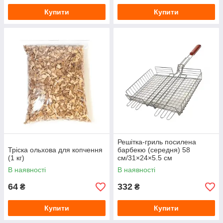
Купити
Купити
Решітка-гриль посилена
Тріска ольхова для копчення
барбекю (середня) 58
(1 кг)
см/31×24×5.5 см
В наявності
В наявності
64
332
₴
₴
Купити
Купити