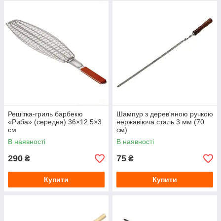
Решітка-гриль барбекю
Шампур з дерев'яною ручкою
«Риба» (середня) 36×12.5×3
нержавіюча сталь 3 мм (70
см
см)
В наявності
В наявності
290
75
₴
₴
Купити
Купити