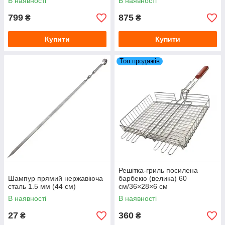
В наявності
В наявності
799
875
₴
₴
Купити
Купити
Топ продажів
Решітка-гриль посилена
Шампур прямий нержавіюча
барбекю (велика) 60
сталь 1.5 мм (44 см)
см/36×28×6 см
В наявності
В наявності
27
360
₴
₴