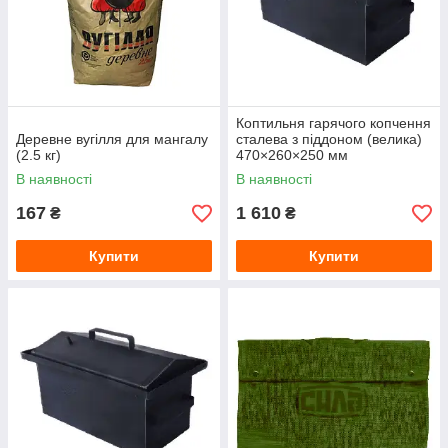
Коптильня гарячого копчення
Деревне вугілля для мангалу
сталева з піддоном (велика)
(2.5 кг)
470×260×250 мм
В наявності
В наявності
167
1 610
₴
₴
Купити
Купити