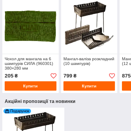
Чохол для мангала на 6
Мангал-валіза розкладний
Манг
шампурів СИЛА (960301)
(10 шампурів)
(12 
380×280 мм
205
799
875
₴
₴
Купити
Купити
Акційні пропозиції та новинки
Подарунок