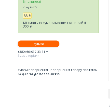
В наявності
Код:
6405
33 ₴
Мінімальна сума замовлення на сайті —
300 ₴
Купити
+380 (66) 037-33-31
Будматеріали
повернення товару протягом
14 днів
за домовленістю