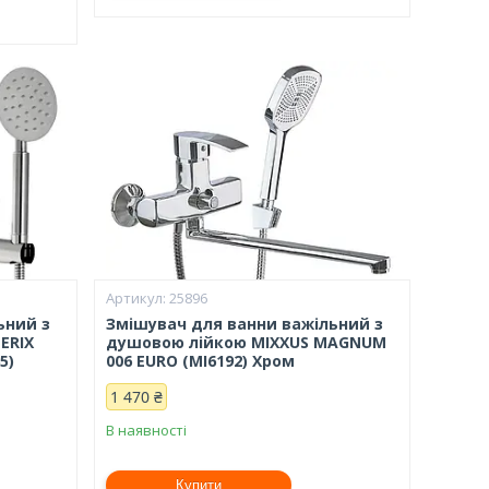
25896
ьний з
Змішувач для ванни важільний з
ERIX
душовою лійкою MIXXUS MAGNUM
5)
006 EURO (MI6192) Хром
1 470 ₴
В наявності
Купити