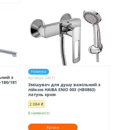
Новинка
ьний з
24571
180/181
Змішувач для душу важільний з
лійкою HAIBA ENIO 003 (HB0863)
латунь хром
2 084 ₴
В наявності
Купити