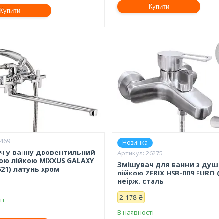
Купити
Купити
6469
Новинка
ч у ванну двовентильний
26275
ою лійкою MIXXUS GALAXY
Змішувач для ванни з ду
621) латунь хром
лійкою ZERIX HSB-009 EURO 
неірж. сталь
2 178 ₴
ті
В наявності