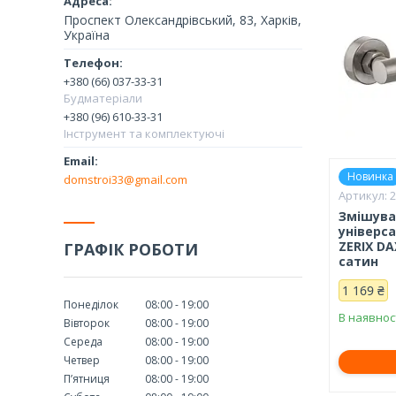
Проспект Олександрівський, 83, Харків,
Україна
+380 (66) 037-33-31
Будматеріали
+380 (96) 610-33-31
Інструмент та комплектуючі
Новинка
domstroi33@gmail.com
Змішува
універс
ZERIX DA
ГРАФІК РОБОТИ
сатин
1 169 ₴
Понеділок
08:00
19:00
В наявнос
Вівторок
08:00
19:00
Середа
08:00
19:00
Четвер
08:00
19:00
Пʼятниця
08:00
19:00