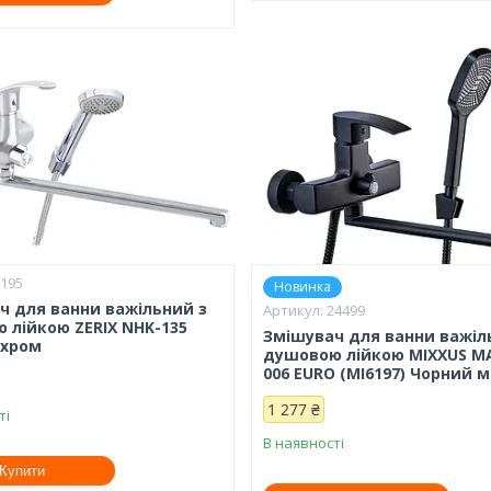
1195
Новинка
ч для ванни важільний з
24499
 лійкою ZERIX NHK-135
Змішувач для ванни важіл
 хром
душовою лійкою MIXXUS 
006 EURO (MI6197) Чорний 
1 277 ₴
ті
В наявності
Купити