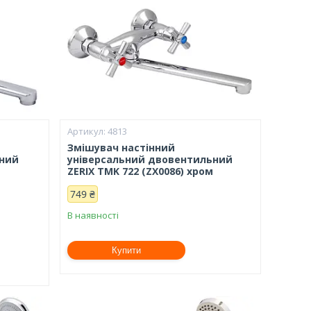
4813
Змішувач настінний
ьний
універсальний двовентильний
ZERIX TMK 722 (ZX0086) хром
749 ₴
В наявності
Купити