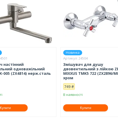
Новинка
24501
24504
ч настінний
Змішувач для душу
альний одноважільний
двовентильний з лійкою ZE
X-005 (ZX4814) нерж.сталь
MIXXUS TMK5 722 (ZX2896/MI
хром
749 ₴
ті
В наявності
Купити
Купити