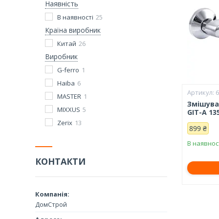
Наявність
В наявності
25
Країна виробник
Китай
26
Виробник
G-ferro
1
Haiba
6
MASTER
1
Змішува
MIXXUS
5
GIT-A 13
Zerix
13
899 ₴
В наявнос
КОНТАКТИ
ДомСтрой