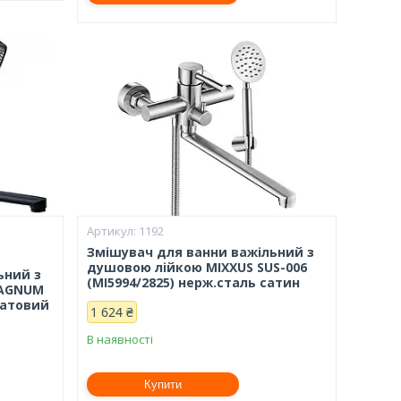
1192
Змішувач для ванни важільний з
душовою лійкою MIXXUS SUS-006
ьний з
(MI5994/2825) нерж.сталь сатин
MAGNUM
матовий
1 624 ₴
В наявності
Купити