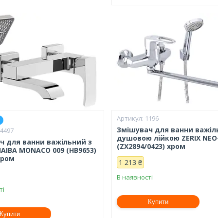
1196
Змішувач для ванни важіл
24497
душовою лійкою ZERIX NEO-
ч для ванни важільний з
(ZX2894/0423) хром
HAIBA MONACO 009 (HB9653)
хром
1 213 ₴
В наявності
ті
Купити
Купити