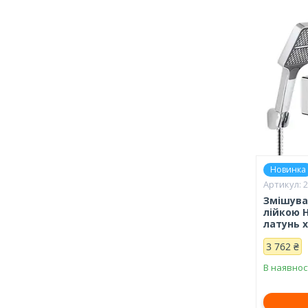
Новинка
Змішува
лійкою 
латунь 
3 762 ₴
В наявнос