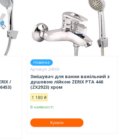
Новинка
24503
Змішувач для ванни важільний з
RIX /
душовою лійкою ZERIX PTA 446
6453)
(ZX2923) хром
1 180 ₴
В наявності
Купити