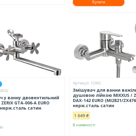
Купити
12962
Змішувач для ванни важіл
24502
душовою лійкою MIXXUS / Z
ч у ванну двовентильний
DAX-142 EURO (MI2821/ZX476
 ZERIX GTA‑006‑A EURO
нерж.сталь сатин
 нерж.сталь сатин
1 649 ₴
В наявності
ті