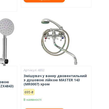
4892
Змішувач у ванну двовентильний
з душовою лійкою MASTER 143
шовою
(MR0007) хром
(ZX4843)
695 ₴
В наявності