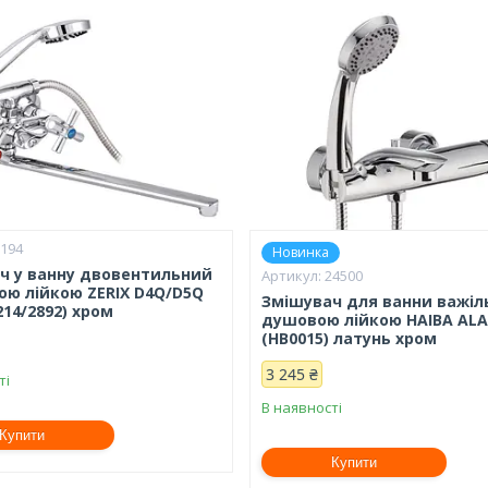
1194
Новинка
ч у ванну двовентильний
24500
ою лійкою ZERIX D4Q/D5Q
Змішувач для ванни важіл
214/2892) хром
душовою лійкою HAIBA ALA
(HB0015) латунь хром
3 245 ₴
ті
В наявності
Купити
Купити