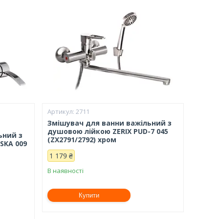
2711
Змішувач для ванни важільний з
душовою лійкою ZERIX PUD-7 045
ьний з
(ZX2791/2792) хром
SKA 009
1 179 ₴
В наявності
Купити