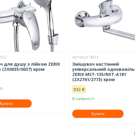
6552
4814
ч для душу з лійкою ZERIX
Змішувач настінний
5 (ZX0035/0037) хром
універсальний одноважіл
ZERIX MST-135/NST-A181
(ZX2761/2773) хром
ті
932 ₴
В наявності
Купити
Купити