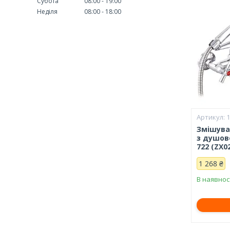
Субота
08:00
19:00
Неділя
08:00
18:00
Змішува
з душов
722 (ZX0
1 268 ₴
В наявнос