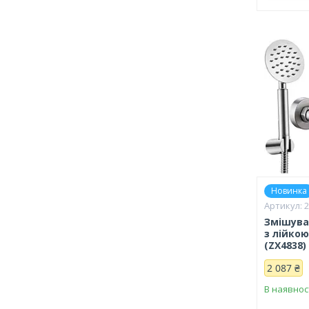
Новинка
Змішува
з лійкою
(ZX4838)
2 087 ₴
В наявнос