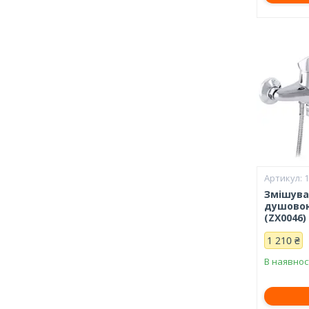
Змішува
душовою
(ZX0046)
1 210 ₴
В наявнос