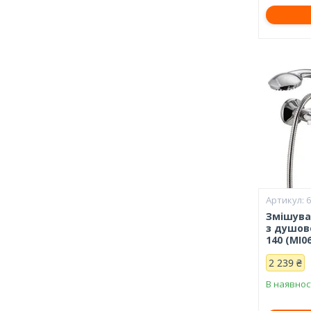
Змішува
з душов
140 (MI0
2 239 ₴
В наявнос