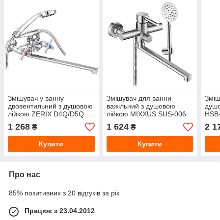
Змішувач у ванну
Змішувач для ванни
Зміш
двовентильний з душовою
важільний з душовою
душо
лійкою ZERIX D4Q/D5Q
лійкою MIXXUS SUS-006
HSB
722 (ZX0214/2892) хром
(MI5994/2825) нерж.сталь
неір
1 268
1 624
2 1
₴
₴
сатин
Купити
Купити
Про нас
85% позитивних з 20 відгуків за рік
Працює з 23.04.2012