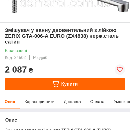
Змішувач у ванну двовентильний з лійкою
ZERIX GTA‑006‑A EURO (ZX4838) нерж.сталь
сатин
В наявності
Код: 24502
Роздріб
2 087
₴
Купити
Опис
Характеристики
Доставка
Оплата
Умови п
Опис
Змішувач для ванної кімнати
ZERIX GTA‑006‑A (EURO)