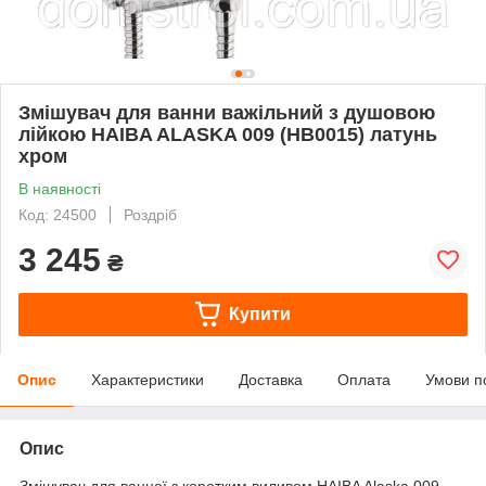
Змішувач для ванни важільний з душовою
лійкою HAIBA ALASKA 009 (HB0015) латунь
хром
В наявності
Код: 24500
Роздріб
3 245
₴
Купити
Опис
Характеристики
Доставка
Оплата
Умови п
Опис
Змішувач для ванної з коротким виливом HAIBA Alaska 009