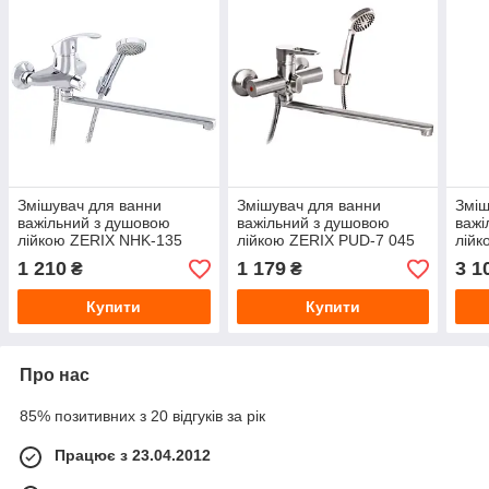
Змішувач для ванни
Змішувач для ванни
Зміш
важільний з душовою
важільний з душовою
важі
лійкою ZERIX NHK-135
лійкою ZERIX PUD-7 045
лійк
(ZX0046) хром
(ZX2791/2792) хром
EURO
1 210
1 179
3 1
₴
₴
хро
Купити
Купити
Про нас
85% позитивних з 20 відгуків за рік
Працює з 23.04.2012