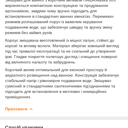
вирізняється компактною конструкцією та продуманою
ергономікою, завдяки чому зручно підходить для
встановлення в стандартних ванних кімнатах. Перемикач
режимів розташований поруч із важелем керування
подаванням води, що забезпечує швидку та зручну зміну
режимів без зайвих рухів.
Корпус змішувача виготовлений із міцної латуні, стійкої до
корозії та впливу вологи. Матеріал зберігає зовнішній вигляд
під час тривалої експлуатації та не схильний до утворення
іржі. Гладке покриття полегшує догляд і очищення поверхні
від вапняного нальоту та забруднень.
Короткий вилив оптимальний для економії простору й
акуратного розміщення над ванною. Конструкція забезпечує
стабільний напір і рівномірне подавання води. Змішувач
сумісний зі стандартними сантехнічними під'єднаннями та
підходить для встановлення в житлових і комерційних
приміщеннях.
Приховати
Спосіб упаковки