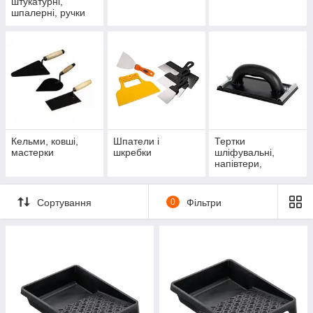
штукатурні,
шпалерні, ручки
для валиків
Кельми, ковші,
Шпатели і
Тертки
мастерки
шкребки
шліфувальні,
напівтери,
гладилки, губки
Сортування
0
Фільтри