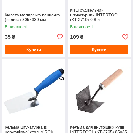
Ківш будівельний
Кювета малярська ванночка
штукатурний INTERTOOL
(велика) 305×330 мм
(KT-2710) 0.8 л
В наявності
В наявності
35
109
₴
₴
Купити
Купити
Кельма штукатурна із
Кельма для внутрішніх кутів
нержавіючої сталі VIROK
INTERTOOL (KT-2705) 85×85