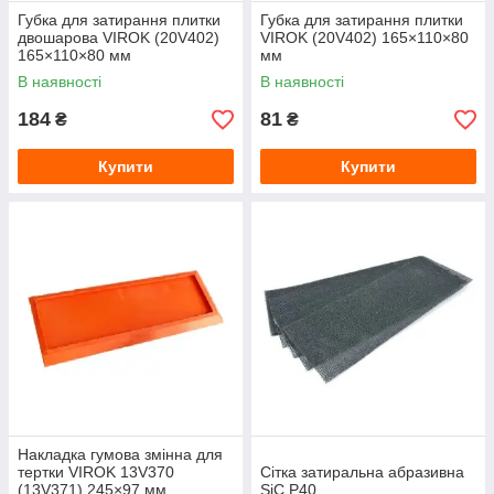
Губка для затирання плитки
Губка для затирання плитки
двошарова VIROK (20V402)
VIROK (20V402) 165×110×80
165×110×80 мм
мм
В наявності
В наявності
184
81
₴
₴
Купити
Купити
Накладка гумова змінна для
тертки VIROK 13V370
Сітка затиральна абразивна
(13V371) 245×97 мм
SiC P40