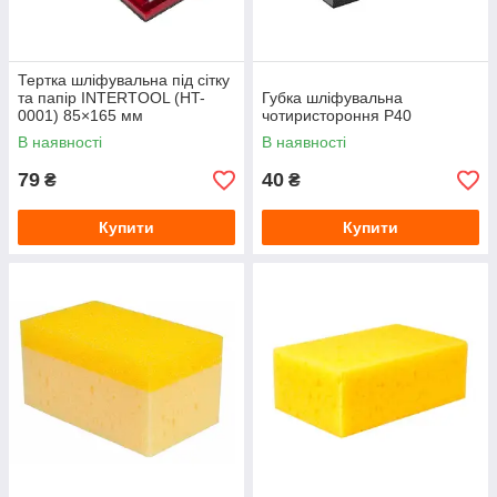
Тертка шліфувальна під сітку
та папір INTERTOOL (HT-
Губка шліфувальна
0001) 85×165 мм
чотиристороння P40
В наявності
В наявності
79
40
₴
₴
Купити
Купити