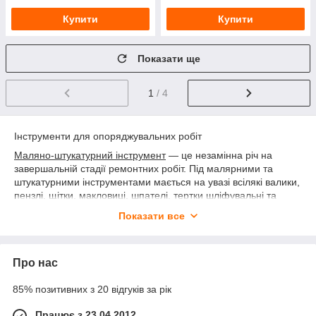
Купити
Купити
Показати ще
1
/ 4
Інструменти для опоряджувальних робіт
Маляно-штукатурний інструмент
— це незамінна річ на
завершальній стадії ремонтних робіт. Під малярними та
штукатурними інструментами мається на увазі всілякі валики,
пензлі, щітки, макловиці, шпателі, тертки шліфувальні та
багато іншого. Саме від усіх цих дрібних пристосувань
Показати все
безпосередньо залежить те, на скільки якісної матиме ваша
робота в підсумку. Тому ми радимо ретельно підходити до
питання вибору інструмента.
Про нас
Інструменти для малярських робіт
Одним із найпопулярніших малярських інструментів є
85% позитивних з 20 відгуків за рік
пензель. Усі пензлі мають переважно дерев'яну ручку зі
спеціальним кріпленням на кінці. За допомогою цього
Працює з 23.04.2012