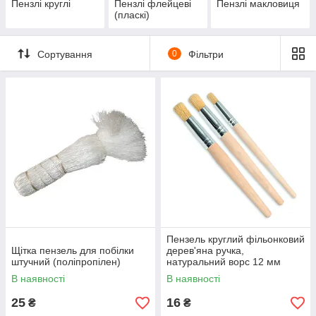
Пензлі круглі
Пензлі флейцеві
Пензлі макловиця
(пласкі)
Сортування
0
Фільтри
Пензель круглий фільонковий
Щітка пензель для побілки
дерев'яна ручка,
штучний (поліпропілен)
натуральний ворс 12 мм
В наявності
В наявності
25
16
₴
₴