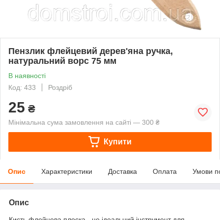
Пензлик флейцевий дерев'яна ручка,
натуральний ворс 75 мм
В наявності
Код: 433
Роздріб
25
₴
Мінімальна сума замовлення на сайті — 300 ₴
Купити
Опис
Характеристики
Доставка
Оплата
Умови п
Опис
Кисть флейцева плоска - це ідеальний інструмент для