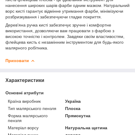
нанесення широких шарів фарби одним мазком. Натуральний
ворс кисті гарантує відмінне утримання фарби, мінімізуючи
розбризкування і забезпечуючи гладке покриття.
Дерев'яна ручка кисті забезпечує зручне і комфортне
використання, дозволяючи вам працювати з фарбою з
високою точністю і контролем. Завдяки своїм властивостям,
флейцева кисть є незамінним інструментом для будь-якого
малярного робітника.
Приховати
Характеристики
Основні атрибути
Країна виробник
Україна
Тип малярського пензля
Плоска
Форма малярського
Прямокутна
пензля
Матеріал ворсу
Натуральна щетина
Матеріал ручки
дерево