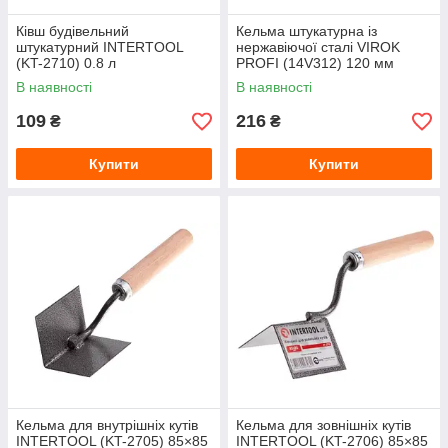
Ківш будівельний
Кельма штукатурна із
штукатурний INTERTOOL
нержавіючої сталі VIROK
(KT-2710) 0.8 л
PROFI (14V312) 120 мм
В наявності
В наявності
109
216
₴
₴
Купити
Купити
Кельма для внутрішніх кутів
Кельма для зовнішніх кутів
INTERTOOL (KT-2705) 85×85
INTERTOOL (KT-2706) 85×85