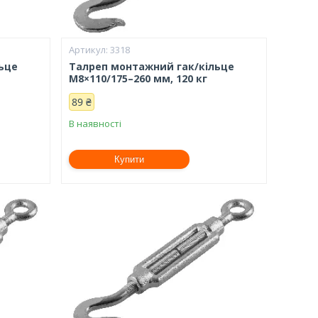
3318
ьце
Талреп монтажний гак/кільце
М8×110/175–260 мм, 120 кг
89 ₴
В наявності
Купити