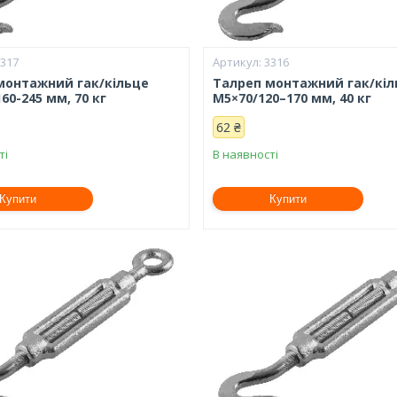
3317
3316
монтажний гак/кільце
Талреп монтажний гак/кіл
60-245 мм, 70 кг
М5×70/120–170 мм, 40 кг
62 ₴
ті
В наявності
Купити
Купити