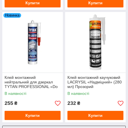
Купити
Купити
Новинка
Клей монтажний
Клей монтажний каучуковий
нейтральний для дзеркал
LACRYSIL «Надміцний» (280
TYTAN PROFESSIONAL «Do
мл) Прозорий
Luster» (310 мл) Бежевий
В наявності
В наявності
255
232
₴
₴
Купити
Купити