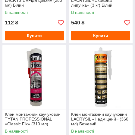
LACRYSIL «Рідкі цвяхи» (280
LACRYSIL «Скажена
мл) Білий
липучка» (3 кг) Білий
В наявності
В наявності
112
540
₴
₴
Купити
Купити
Клей монтажний каучуковий
Клей монтажний каучуковий
TYTAN PROFESSIONAL
LACRYSIL «Надміцний» (360
«Classic Fix» (310 мл)
мл) Бежевий
Прозорий
В наявності
В наявності