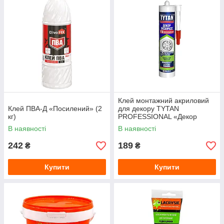
Клей монтажний акриловий
Клей ПВА-Д «Посилений» (2
для декору TYTAN
кг)
PROFESSIONAL «Декор
Експрес» (310 мл) Білий
В наявності
В наявності
242
189
₴
₴
Купити
Купити