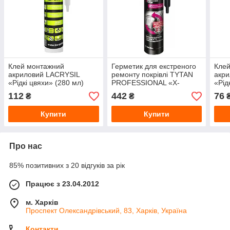
Клей монтажний
Герметик для екстреного
Кле
акриловий LACRYSIL
ремонту покрівлі TYTAN
акр
«Рідкі цвяхи» (280 мл)
PROFESSIONAL «X-
«Рід
Білий
TREME» (310 мл)
Біли
112
442
76
₴
₴
Прозорий
Купити
Купити
Про нас
85% позитивних з 20 відгуків за рік
Працює з 23.04.2012
м. Харків
Проспект Олександрівський, 83, Харків, Україна
Контакти