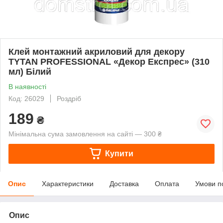
Клей монтажний акриловий для декору
TYTAN PROFESSIONAL «Декор Експрес» (310
мл) Білий
В наявності
Код: 26029
Роздріб
189
₴
Мінімальна сума замовлення на сайті — 300 ₴
Купити
Опис
Характеристики
Доставка
Оплата
Умови п
Опис