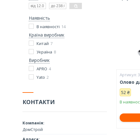
Наявність
В наявності
14
Країна виробник
Китай
7
Україна
8
Виробник
APRO
4
Yato
2
Олово дл
52 ₴
КОНТАКТИ
В наявнос
ДомСтрой