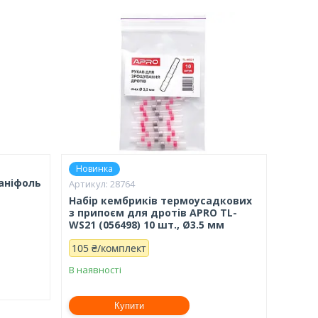
Новинка
аніфоль
28764
Набір кембриків термоусадкових
з припоєм для дротів APRO TL-
WS21 (056498) 10 шт., Ø3.5 мм
105 ₴/комплект
В наявності
Купити