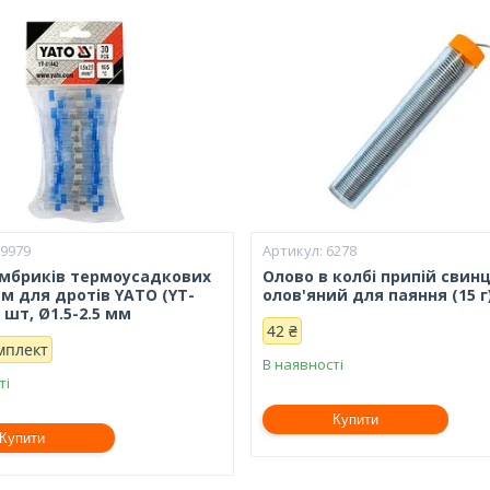
19979
6278
ембриків термоусадкових
Олово в колбі припій свин
м для дротів YATO (YT-
олов'яний для паяння (15 г
0 шт, Ø1.5-2.5 мм
42 ₴
мплект
В наявності
ті
Купити
Купити