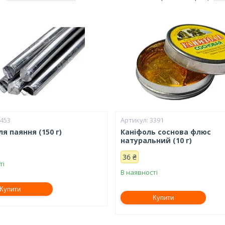
3453
3391
я паяння (150 г)
Каніфоль соснова флюс
натуральний (10 г)
36 ₴
ті
В наявності
Купити
Купити