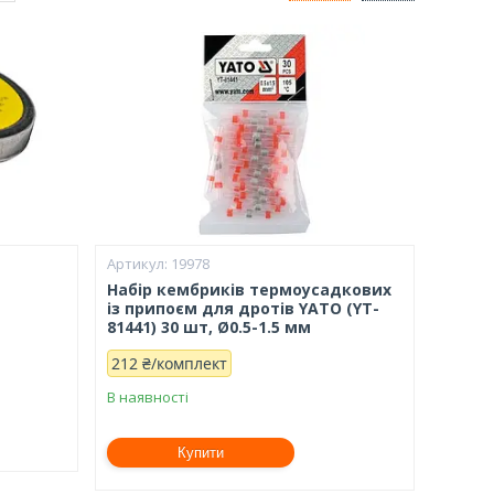
19978
Набір кембриків термоусадкових
із припоєм для дротів YATO (YT-
81441) 30 шт, Ø0.5-1.5 мм
212 ₴/комплект
В наявності
Купити