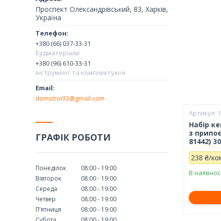
Проспект Олександрівський, 83, Харків,
Україна
+380 (66) 037-33-31
Будматеріали
+380 (96) 610-33-31
Інструмент та комплектуючі
domstroi33@gmail.com
Набір к
з припоє
ГРАФІК РОБОТИ
81442) 3
238 ₴/ко
Понеділок
08:00
19:00
В наявнос
Вівторок
08:00
19:00
Середа
08:00
19:00
Четвер
08:00
19:00
Пʼятниця
08:00
19:00
Субота
08:00
19:00