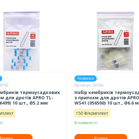
Новинка
28765
28766
ембриків термоусадкових
Набір кембриків термоуса
єм для дротів APRO TL-
з припоєм для дротів APRO
6499) 10 шт., Ø5.2 мм
WS41 (056500) 10 шт., Ø6.6 
мплект
150 ₴/комплект
ті
В наявності
Купити
Купити