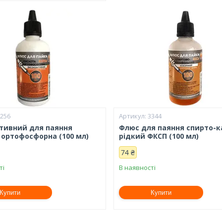
7256
3344
тивний для паяння
Флюс для паяння спирто-к
 ортофосфорна (100 мл)
рідкий ФКСП (100 мл)
74 ₴
ті
В наявності
Купити
Купити