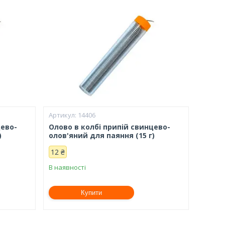
14406
цево-
Олово в колбі припій свинцево-
)
олов'яний для паяння (15 г)
12 ₴
В наявності
Купити