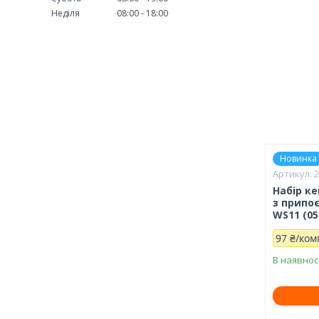
Неділя
08:00
18:00
Новинка
Набір к
з припо
WS11 (05
97 ₴/ком
В наявнос