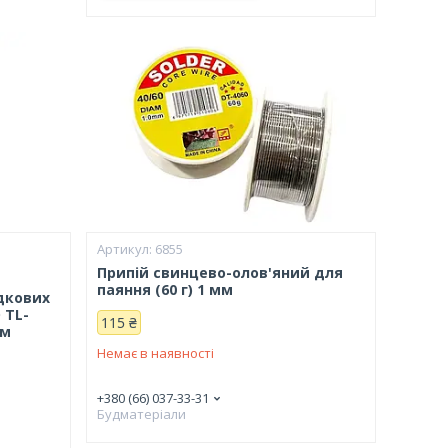
6855
Припій свинцево-олов'яний для
паяння (60 г) 1 мм
дкових
 TL-
115 ₴
мм
Немає в наявності
+380 (66) 037-33-31
Будматеріали