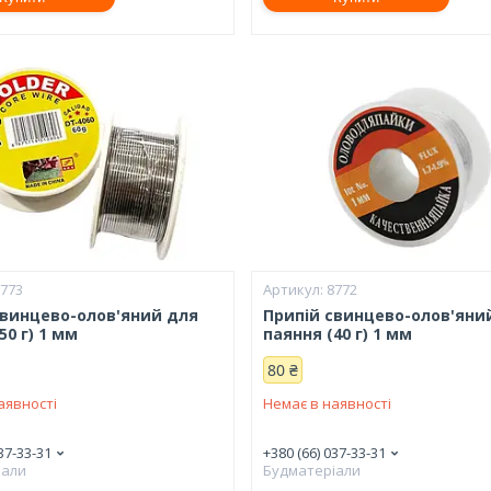
8773
8772
свинцево-олов'яний для
Припій свинцево-олов'яни
50 г) 1 мм
паяння (40 г) 1 мм
80 ₴
аявності
Немає в наявності
37-33-31
+380 (66) 037-33-31
іали
Будматеріали