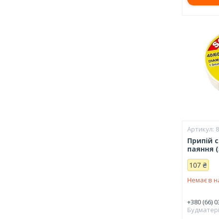
Припій 
паяння (
107 ₴
Немає в н
+380 (66) 0
Будматер