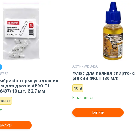
3456
Флюс для паяння спирто-к
28763
рідкий ФКСП (30 мл)
ембриків термоусадкових
єм для дротів APRO TL-
40 ₴
6497) 10 шт, Ø2.7 мм
В наявності
плект
ті
Купити
Купити