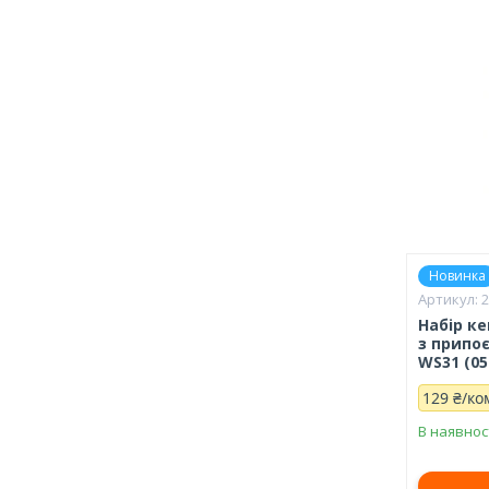
Новинка
Набір к
з припо
WS31 (05
129 ₴/ко
В наявнос