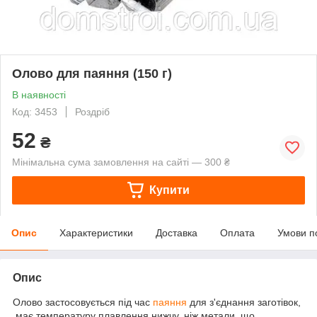
Олово для паяння (150 г)
В наявності
Код: 3453
Роздріб
52
₴
Мінімальна сума замовлення на сайті — 300 ₴
Купити
Опис
Характеристики
Доставка
Оплата
Умови п
Опис
Олово застосовується під час
паяння
для з'єднання заготівок,
має температуру плавлення нижчу, ніж метали, що