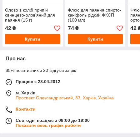
Олово в колбі припій
Флюс для паяння спирто-
Флюс
свинцево-олов'яний для
каніфоль рідкий ФКСП
паян
паяння (15 г)
(100 мл)
орто
42
74
42
₴
₴
Купити
Купити
Про нас
85% позитивних з 20 відгуків за рік
Працює з 23.04.2012
м. Харків
Проспект Олександрівський, 83, Харків, Україна
Контакти
Сьогодні працює з 08:00 до 19:00
Показати весь графік роботи