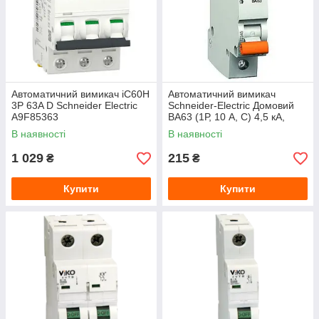
Автоматичний вимикач iC60H
Автоматичний вимикач
3P 63A D Schneider Electric
Schneider-Electric Домовий
A9F85363
ВА63 (1Р, 10 А, C) 4,5 кА,
11202
В наявності
В наявності
1 029
215
₴
₴
Купити
Купити