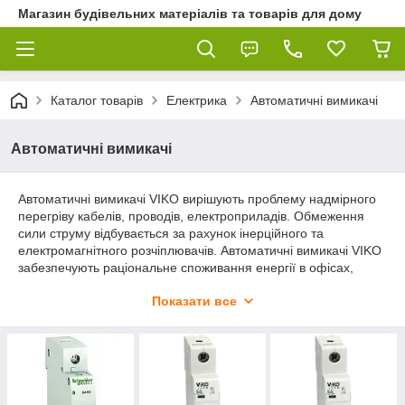
Магазин будівельних матеріалів та товарів для дому
Каталог товарів
Електрика
Автоматичні вимикачі
Автоматичні вимикачі
Автоматичні вимикачі VIKO вирішують проблему надмірного
перегріву кабелів, проводів, електроприладів. Обмеження
сили струму відбувається за рахунок інерційного та
електромагнітного розчіплювачів. Автоматичні вимикачі VIKO
забезпечують раціональне споживання енергії в офісах,
квартирах і виробничих приміщеннях.
Показати все
Купити автоматичні вимикачі VIKO можна в нашому інтернет-
магазині ДомСтрой за низькою ціною, з доставкою по всій
Україні.