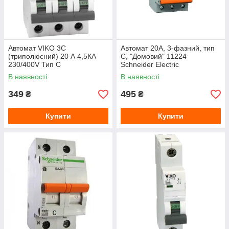
Автомат VIKO 3С
Автомат 20A, 3-фазний, тип
(триполюсний) 20 А 4,5КА
С, "Домовий" 11224
230/400V Тип С
Schneider Electric
В наявності
В наявності
349
495
₴
₴
Купити
Купити