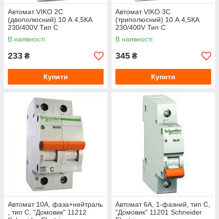
Автомат VIKO 2С
Автомат VIKO 3С
(двополюсний) 10 А 4,5КА
(триполюсний) 10 А 4,5КА
230/400V Тип С
230/400V Тип С
В наявності
В наявності
233
345
₴
₴
Купити
Купити
Автомат 10A, фаза+нейтраль
Автомат 6A, 1-фазний, тип С,
, тип С, "Домовик" 11212
"Домовик" 11201 Schneider