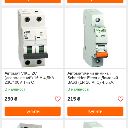
Автомат VIKO 2С
Автоматичний вимикач
(двополюсний) 16 А 4,5КА
Schneider-Electric Домовий
230/400V Тип С
ВА63 (1Р, 16 А, C) 4,5 кА,
11203
В наявності
В наявності
250
215
₴
₴
Купити
Купити