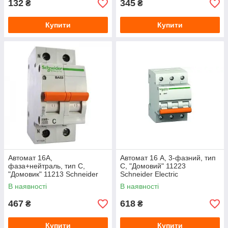
132
345
₴
₴
Купити
Купити
Автомат 16A,
Автомат 16 А, 3-фазний, тип
фаза+нейтраль, тип С,
С, "Домовий" 11223
"Домовик" 11213 Schneider
Schneider Electric
Electric
В наявності
В наявності
467
618
₴
₴
Купити
Купити