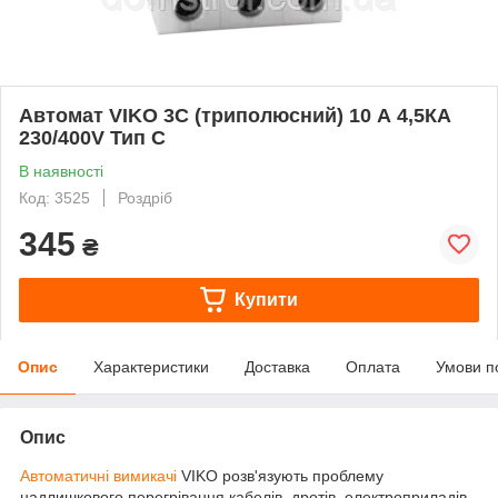
Автомат VIKO 3С (триполюсний) 10 А 4,5КА
230/400V Тип С
В наявності
Код: 3525
Роздріб
345
₴
Купити
Опис
Характеристики
Доставка
Оплата
Умови п
Опис
Автоматичні вимикачі
VIKO розв'язують проблему
надлишкового перегрівання кабелів, дротів, електроприладів.