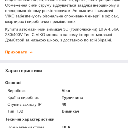
Обмеження сили струму відбувається завдяки інерційному й
електромагнітному розчіплювачам. Автоматичні вимикачі
VIKO забезпечують різональне споживання енергії в офісах,
квартирах і виробничих приміщеннях.
Купити автоматичний вимикач 3С (триполюсний) 10 А 4,5КА
230/400V Тип С VIKO можна в нашому інтернет-магазині
ДомСтрой за низькою ціною, з доставкою по всій Україні.
Приховати
Характеристики
Основні
Виробник
Viko
Країна виробник
Туреччина
Ступінь захисту IP
40
Тип ПЗВ
Вимикач
Технічні характеристики
Номінальний струм
10 А