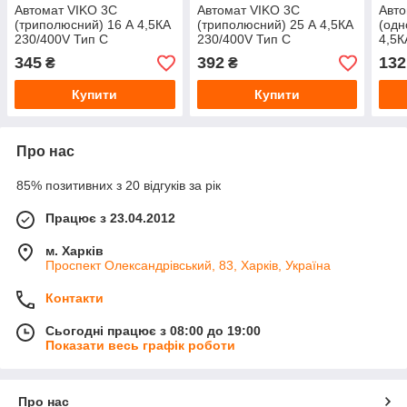
Автомат VIKO 3С
Автомат VIKO 3С
Авто
(триполюсний) 16 А 4,5КА
(триполюсний) 25 А 4,5КА
(одн
230/400V Тип С
230/400V Тип С
4,5К
345
392
132
₴
₴
Купити
Купити
Про нас
85% позитивних з 20 відгуків за рік
Працює з 23.04.2012
м. Харків
Проспект Олександрівський, 83, Харків, Україна
Контакти
Сьогодні працює з 08:00 до 19:00
Показати весь графік роботи
Про нас