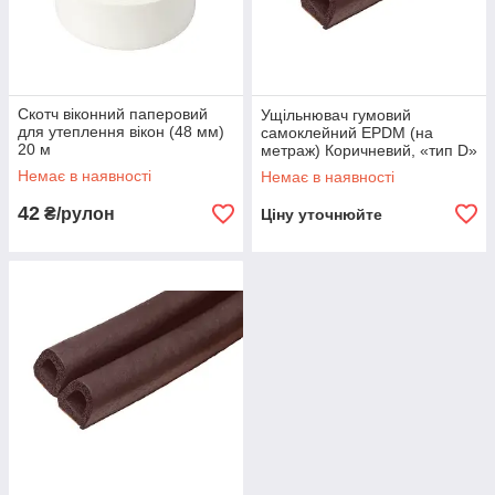
Скотч віконний паперовий
Ущільнювач гумовий
для утеплення вікон (48 мм)
самоклейний EPDM (на
20 м
метраж) Коричневий, «тип D»
12×10 мм
Немає в наявності
Немає в наявності
42
₴/рулон
Ціну уточнюйте