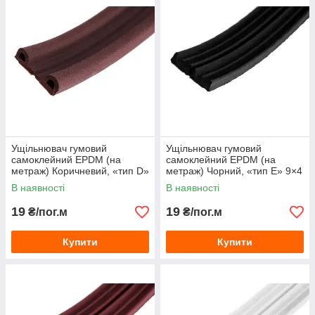
Ущільнювач гумовий
Ущільнювач гумовий
самоклейний EPDM (на
самоклейний EPDM (на
метраж) Коричневий, «тип D»
метраж) Чорний, «тип E» 9×4
9×5.5 мм
мм
В наявності
В наявності
19
19
₴/пог.м
₴/пог.м
Купити
Купити