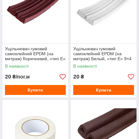
Ущільнювач гумовий
Ущільнювач гумовий
самоклейний EPDM (на
самоклейний EPDM (на
метраж) Коричневий, «тип E»
метраж) Белый, «тип E» 9×4
9×4 мм
мм
В наявності
В наявності
20
20
₴/пог.м
₴
Купити
Купити