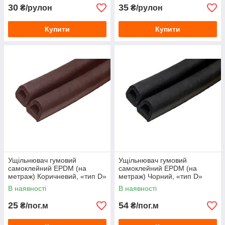
30
35
₴/рулон
₴/рулон
Купити
Купити
Ущільнювач гумовий
Ущільнювач гумовий
самоклейний EPDM (на
самоклейний EPDM (на
метраж) Коричневий, «тип D»
метраж) Чорний, «тип D»
9×7.5 мм
12×10 мм
В наявності
В наявності
25
54
₴/пог.м
₴/пог.м