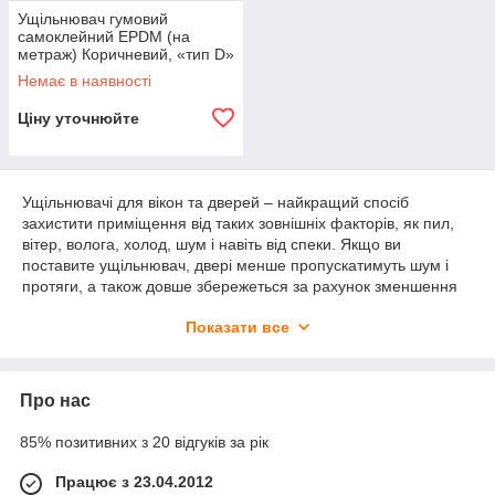
Ущільнювач гумовий
самоклейний EPDM (на
метраж) Коричневий, «тип D»
14×12 мм
Немає в наявності
Ціну уточнюйте
Ущільнювачі для вікон та дверей – найкращий спосіб
захистити приміщення від таких зовнішніх факторів, як пил,
вітер, волога, холод, шум і навіть від спеки. Якщо ви
поставите ущільнювач, двері менше пропускатимуть шум і
протяги, а також довше збережеться за рахунок зменшення
вібрації.
Показати все
Купити гумовий ущільнювач для утеплення ваших вікон та
вхідних, а також міжкімнатних дверей – актуальна проблема у
наших широтах з вересня по квітень, адже якісне утеплення
Про нас
допоможе зберегти не лише тепло будинку чи офісу, а й ваші
гроші.
85% позитивних з 20 відгуків за рік
Якщо бажаєте придбати ущільнювач за гарною ціною і
швидкою доставкою, то ДомСтрой надасть вам кращі умови.
Працює з 23.04.2012