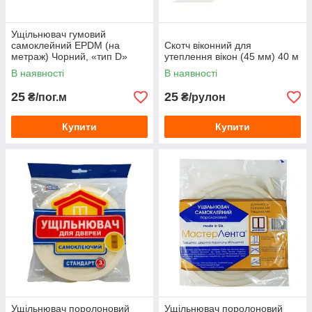
Ущільнювач гумовий
самоклейний EPDM (на
Скотч віконний для
метраж) Чорний, «тип D»
утеплення вікон (45 мм) 40 м
9×7.5 мм
В наявності
В наявності
25
25
₴/пог.м
₴/рулон
Купити
Купити
Ущільнювач поролоновий
Ущільнювач поролоновий