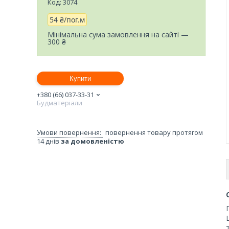
Код:
3074
54 ₴/пог.м
Мінімальна сума замовлення на сайті —
300 ₴
Купити
+380 (66) 037-33-31
Будматеріали
повернення товару протягом
14 днів
за домовленістю