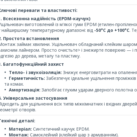
Ключові переваги та властивості:
1. Всесезонна надійність (EPDM-каучук)
Ущільнювач виготовлений із м'якої гуми EPDM (етилен-пропіленови
у найширшому температурному діапазоні: від
-50°С до +100°С
. Т
2. Простота встановлення
Монтаж займає хвилини. Ущільнювач обладнаний клейким шаром 
захисним лайнером. Просто очистьте> і знежирте поверхню — і 
адгезію до дерева, металу та пластику.
3. Багатофункційний захист
Тепло- і звукоізоляція:
Знижує енерговитрати на опалення 
Герметичність:
Забезпечує ідеальне ущільнення проміжків
та комах.
Амортизація:
Запобігає глухим ударам дверного полотна 
4. Універсальне застосування
Підходить для ущільнення всіх типів міжкімнатних і вхідних дверей
геометрії отворів.
Технічні деталі:
Матеріал:
Синтетичний каучук EPDM.
Монтаж:
Самоклейний (клейкий шар з армуванням).