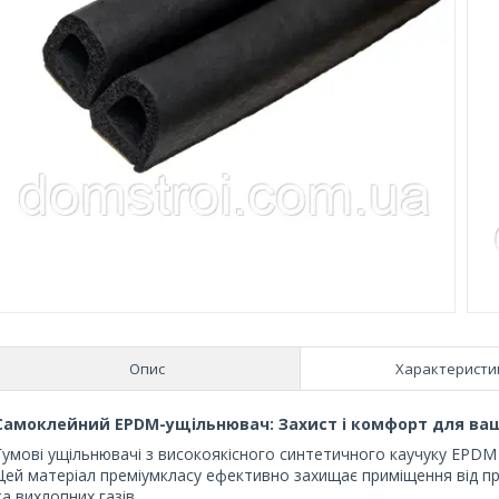
Опис
Характеристи
Самоклейний EPDM-ущільнювач: Захист і комфорт для ва
Гумові ущільнювачі з високоякісного синтетичного каучуку EPDM —
Цей матеріал преміумкласу ефективно захищає приміщення від про
та вихлопних газів.