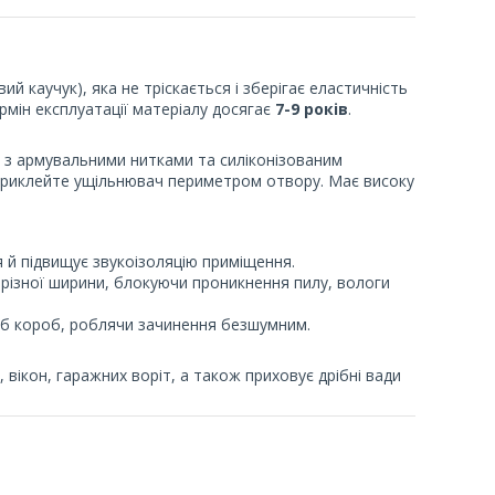
й каучук), яка не тріскається і зберігає еластичність
ермін експлуатації матеріалу досягає
7-9 років
.
з армувальними нитками та силіконізованим
приклейте ущільнювач периметром отвору. Має високу
й підвищує звукоізоляцію приміщення.
 різної ширини, блокуючи проникнення пилу, вологи
об короб, роблячи зачинення безшумним.
, вікон, гаражних воріт, а також приховує дрібні вади