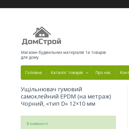
Магазин будівельних матеріалів та товарів
для дому
Головна
Каталог товарів
Про нас
Кон
Ущільнювач гумовий
самоклейний EPDM (на метраж)
Чорний, «тип D» 12×10 мм
В наявності