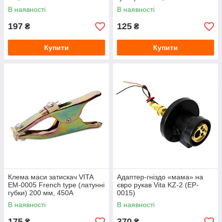
В наявності
В наявності
197
125
₴
₴
Купити
Купити
Клема маси затискач VITA
Адаптер-гніздо «мама» на
EM-0005 French type (латунні
євро рукав Vita KZ-2 (EP-
губки) 200 мм, 450А
0015)
В наявності
В наявності
175
370
₴
₴