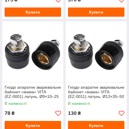
Купити
Купити
Гніздо апаратне зварювальне
Гніздо апаратне зварювальне
байонет «мама» VITA
байонет «мама» VITA
(EZ‑0001) латунь, Ø9×10–25
(EZ‑0011) латунь, Ø13×35–50
мм
мм
В наявності
В наявності
78
130
₴
₴
Купити
Купити