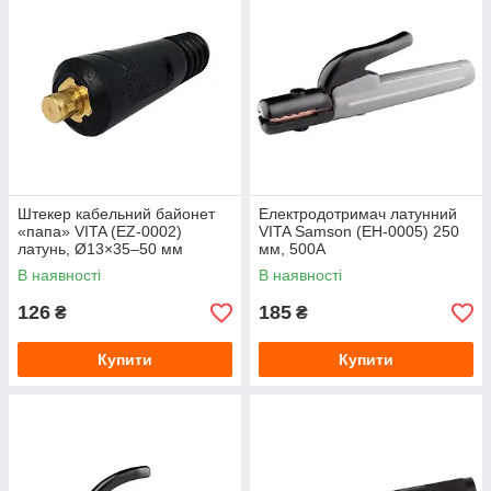
Штекер кабельний байонет
Електродотримач латунний
«папа» VITA (EZ‑0002)
VITA Samson (EH-0005) 250
латунь, Ø13×35–50 мм
мм, 500А
В наявності
В наявності
126
185
₴
₴
Купити
Купити