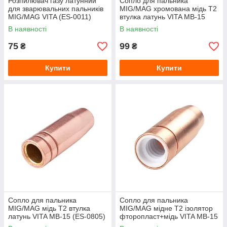
Розпилювач газу латунний
Сопло для пальника
для зварювальних пальників
MIG/MAG хромована мідь Т2
MIG/MAG VITA (ES-0011)
втулка латунь VITA MB-15
М8×1 різьба зовнішня права,
(ES-0005) безрізьбове
В наявності
В наявності
довга юбка
75
99
₴
₴
Купити
Купити
Сопло для пальника
Сопло для пальника
MIG/MAG мідь Т2 втулка
MIG/MAG мідне Т2 ізолятор
латунь VITA MB-15 (ES-0805)
фторопласт+мідь VITA MB-15
безрізьбове
(ES-0009) різьбове