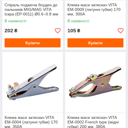
Спіраль подаюча боуден до
Клема маси затискач VITA
пальників MIG/MAG VITA
EM-0009 (латунні губки) 170
Іскра (EP-0011) Ø0.6–0.8 мм
мм, 300А
× 3 м
В наявності
В наявності
202
105
₴
₴
Купити
Купити
Клема маси затискач VITA
Клема маси затискач VITA
EM-0004 (латунні губки) 170
EM-0002 French type (мідні
мм, 350А
губки) 200 мм, 380А