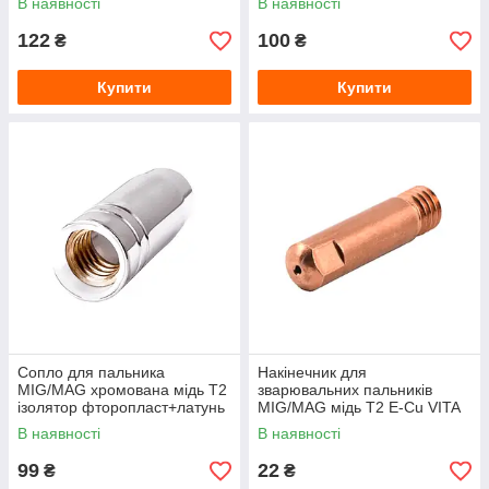
В наявності
В наявності
122
100
₴
₴
Купити
Купити
Сопло для пальника
Накінечник для
MIG/MAG хромована мідь Т2
зварювальних пальників
ізолятор фторопласт+латунь
MIG/MAG мідь Т2 E-Cu VITA
VITA MB-15 (ES-0008)
(ES-0001) М6 6×25 мм / під
В наявності
В наявності
різьбове
дріт Ø 0.8 мм
99
22
₴
₴