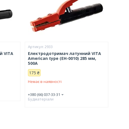
2933
й VITA
Електродотримач латунний VITA
American type (EH-0010) 285 мм,
500А
175 ₴
Немає в наявності
+380 (66) 037-33-31
Будматеріали