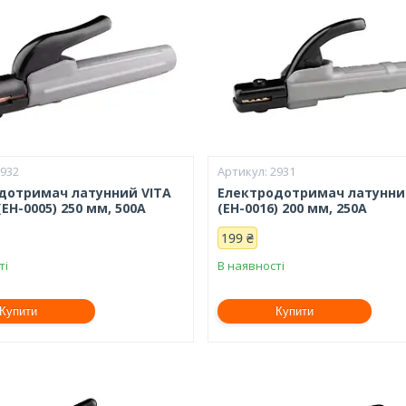
2932
2931
дотримач латунний VITA
Електродотримач латунни
EH-0005) 250 мм, 500А
(EH-0016) 200 мм, 250А
199 ₴
ті
В наявності
Купити
Купити