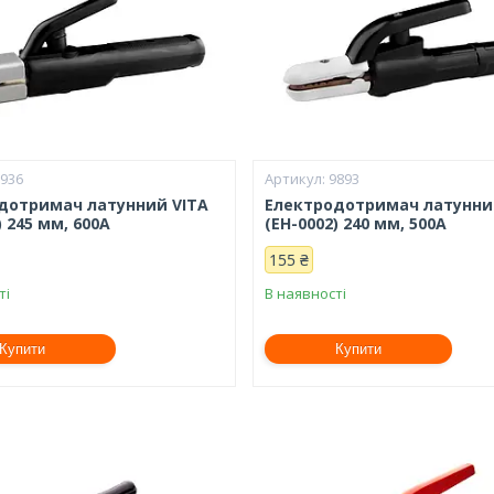
2936
9893
дотримач латунний VITA
Електродотримач латунни
) 245 мм, 600А
(EH-0002) 240 мм, 500А
155 ₴
ті
В наявності
Купити
Купити