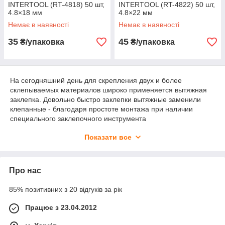
INTERTOOL (RT-4818) 50 шт,
INTERTOOL (RT-4822) 50 шт,
4.8×18 мм
4.8×22 мм
Немає в наявності
Немає в наявності
35
45
₴/упаковка
₴/упаковка
На сегодняшний день для скрепления двух и более
склепываемых материалов широко применяется вытяжная
заклепка. Довольно быстро заклепки вытяжные заменили
клепанные - благодаря простоте монтажа при наличии
специального заклепочного инструмента
(пневмозаклепочника). Они нашли широкое применение в
Показати все
строительстве, судостроении и судоремонте,
машиностроении, при создании средств безопасности и
жизнеобеспечения, в авиастроении, в текстильной
промышленности и т. д. Они обеспечивают достаточно
Про нас
прочное соединение, однако, для креплений, требующих
сверх прочное соединение, применяют заклепки резьбовые.
85% позитивних з 20 відгуків за рік
Працює з 23.04.2012