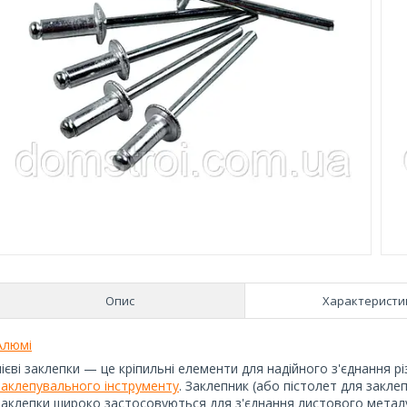
Опис
Характеристи
Алюмі
нієві заклепки — це кріпильні елементи для надійного з'єднання 
заклепувального інструменту
. Заклепник (або пістолет для закле
заклепки широко застосовуються для з'єднання листового металу,