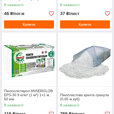
В наявності
В наявності
46
37
₴/пог.м
₴/лист
Купити
Купити
Пінополістирол ANSERGLOB
EPS-30 9 кг/м³ (1 м²) 1×1 м,
Пінопластова крихта гранула
50 мм
(0,05 м.куб)
В наявності
В наявності
115
755
₴/лист
₴/мішок