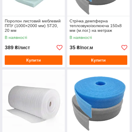
Поролон листовий меблевий
Стрічка демпферна
ППУ (1000×2000 мм) ST20,
теплозвукоізолююча 150х8
20 мм
мм (м.пог.) на метраж
В наявності
В наявності
389
35
₴/лист
₴/пог.м
Купити
Купити