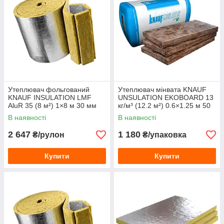
Утеплювач фольгований
Утеплювач мінвата KNAUF
KNAUF INSULATION LMF
UNSULATION EKOBOARD 13
AluR 35 (8 м²) 1×8 м 30 мм
кг/м³ (12.2 м²) 0.6×1.25 м 50
мм
В наявності
В наявності
2 647
1 180
₴/рулон
₴/упаковка
Купити
Купити