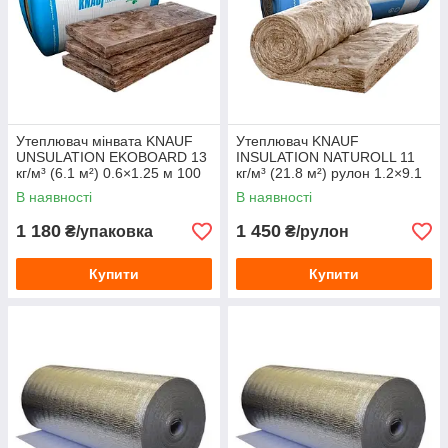
Утеплювач мінвата KNAUF
Утеплювач KNAUF
UNSULATION EKOBOARD 13
INSULATION NATUROLL 11
кг/м³ (6.1 м²) 0.6×1.25 м 100
кг/м³ (21.8 м²) рулон 1.2×9.1
мм
м 50 мм
В наявності
В наявності
1 180
1 450
₴/упаковка
₴/рулон
Купити
Купити