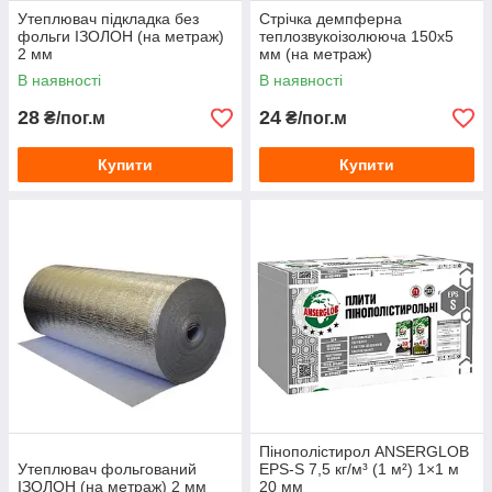
Утеплювач підкладка без
Стрічка демпферна
фольги ІЗОЛОН (на метраж)
теплозвукоізолююча 150х5
2 мм
мм (на метраж)
В наявності
В наявності
28
24
₴/пог.м
₴/пог.м
Купити
Купити
Пінополістирол ANSERGLOB
Утеплювач фольгований
EPS-S 7,5 кг/м³ (1 м²) 1×1 м
ІЗОЛОН (на метраж) 2 мм
20 мм