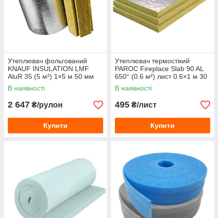
Утеплювач фольгований
Утеплювач термостікий
KNAUF INSULATION LMF
PAROC Fireplace Slab 90 AL
AluR 35 (5 м²) 1×5 м 50 мм
650° (0.6 м²) лист 0.6×1 м 30
мм
В наявності
В наявності
2 647
495
₴/рулон
₴/лист
Купити
Купити