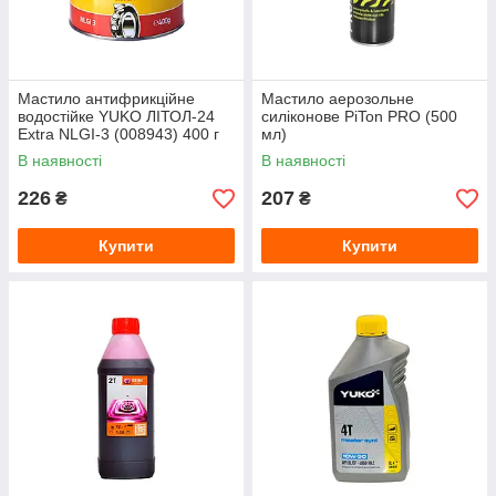
Мастило антифрикційне
Мастило аерозольне
водостійке YUKO ЛІТОЛ-24
силіконове PiTon PRO (500
Extra NLGI-3 (008943) 400 г
мл)
В наявності
В наявності
226
207
₴
₴
Купити
Купити