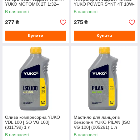
YUKO MOTOMIX 2T 1:32–
YUKO POWER SYNT 4T 10W-
1:50 (000605) 1 л
30 (022469) 1 л
В наявності
В наявності
277
275
₴
₴
Купити
Купити
Олива компресорна YUKO
Мастило для ланцюгів
VDL 100 [ISO VG 100]
бензопил YUKO PILAN [ISO
(011799) 1 л
VG 100] (005261) 1 л
В наявності
В наявності