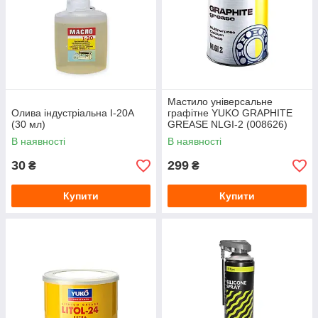
Мастило універсальне
Олива індустріальна І-20А
графітне YUKO GRAPHITE
(30 мл)
GREASE NLGI-2 (008626)
800 г
В наявності
В наявності
30
299
₴
₴
Купити
Купити