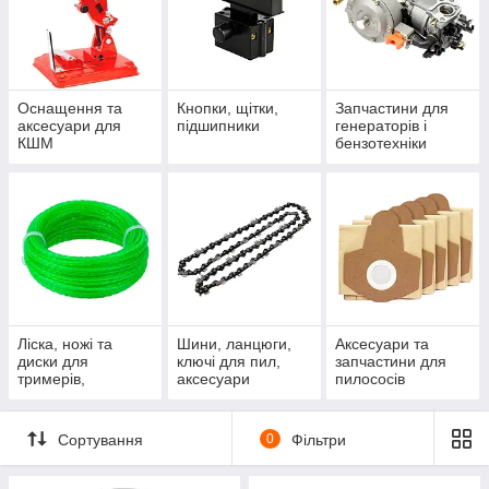
Оснащення та
Кнопки, щітки,
Запчастини для
аксесуари для
підшипники
генераторів і
КШМ
бензотехніки
Ліска, ножі та
Шини, ланцюги,
Аксесуари та
диски для
ключі для пил,
запчастини для
тримерів,
аксесуари
пилососів
комплектуючі
Сортування
0
Фільтри