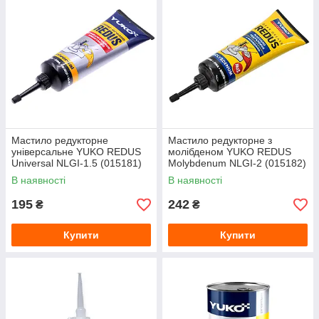
Мастило редукторне
Мастило редукторне з
універсальне YUKO REDUS
молібденом YUKO REDUS
Universal NLGI-1.5 (015181)
Molybdenum NLGI-2 (015182)
100 г
100 г
В наявності
В наявності
195
242
₴
₴
Купити
Купити