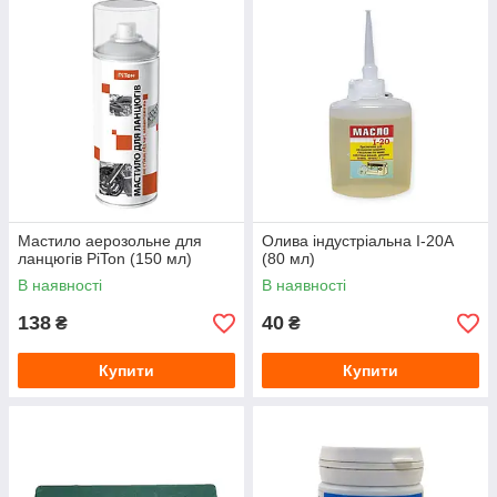
Мастило аерозольне для
Олива індустріальна І-20А
ланцюгів PiTon (150 мл)
(80 мл)
В наявності
В наявності
138
40
₴
₴
Купити
Купити