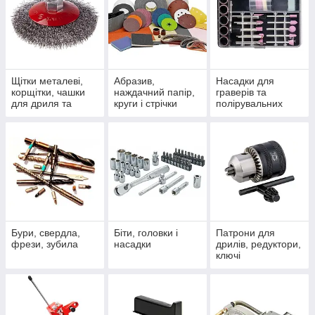
Щітки металеві,
Абразив,
Насадки для
корщітки, чашки
наждачний папір,
граверів та
для дриля та
круги і стрічки
полірувальних
болгарки
машин
Бури, свердла,
Біти, головки і
Патрони для
фрези, зубила
насадки
дрилів, редуктори,
ключі