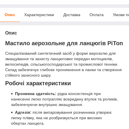
Опис
Характеристики
Доставка
Оплата
Умови п
Опис
Мастило аерозольне для ланцюгів PiTon
Спеціалізований синтетичний засіб у формі аерозолю для
змащування та захисту ланцюгових передач мотоциклів,
велосипедів, сільськогосподарської та промислової техніки.
Склад забезпечує глибоке проникнення в ланки та створення
стійкого захисного шару.
Робочі характеристики
Проникна здатність:
рідка консистенція при
нанесенні легко потрапляє всередину втулок та роликів,
забезпечуючи внутрішнє змащування.
Адгезія:
після випаровування розчинника утворює
липку плівку, яка не розбризкується при високих
обертах ланцюга.