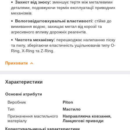
Захист від зносу:
зменшує тертя між металевими
деталями, подовжуючи термін експлуатації приводних
механізмів.
Вологовідштовхувальні властивості:
стійке до
вимивання водою, захищає метал від корозії та
агресивного впливу дорожніх реагентів.
Чистота механізму:
перешкоджає налипанню піску
та пилу, зберігаючи еластичність ущільнювачів типу O-
Ring, X-Ring та Z-Ring.
Приховати
Характеристики
Основні атрибути
Виробник
Piton
Тип
Мастило
Призначення мастильного
Направляюча ковзання,
матеріалу
Ланцюгові приводи
Користувальницькі характеристики