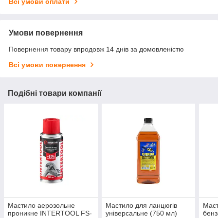
Всі умови оплати
Умови повернення
Повернення товару впродовж 14 днів за домовленістю
Всі умови повернення
Подібні товари компанії
Мастило аерозольне
Мастило для ланцюгів
Маст
проникне INTERTOOL FS-
універсальне (750 мл)
бен