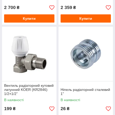
2 700
2 359
₴
₴
Купити
Купити
Вентиль радіаторний кутовий
латунний KOER (KR2846)
Ніпель радіаторний сталевий
1/2×1/2”
1"
В наявності
В наявності
199
26
₴
₴