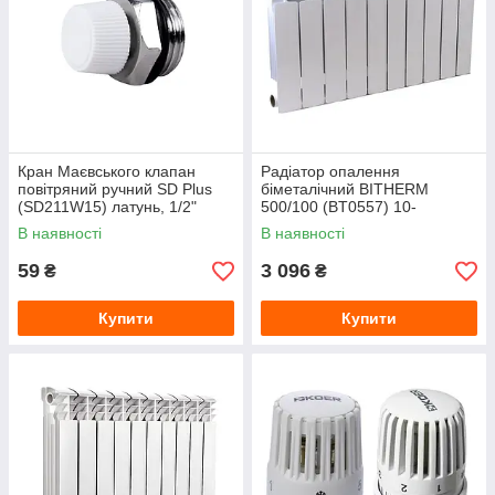
Кран Маєвського клапан
Радіатор опалення
повітряний ручний SD Plus
біметалічний BITHERM
(SD211W15) латунь, 1/2"
500/100 (BT0557) 10-
секційний
В наявності
В наявності
59
3 096
₴
₴
Купити
Купити