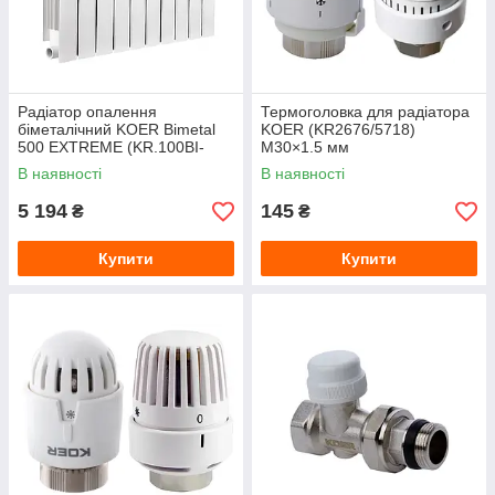
Радіатор опалення
Термоголовка для радіатора
біметалічний KOER Bimetal
KOER (KR2676/5718)
500 EXTREME (KR.100BI-
M30×1.5 мм
500) 10-секційний
В наявності
В наявності
5 194
145
₴
₴
Купити
Купити