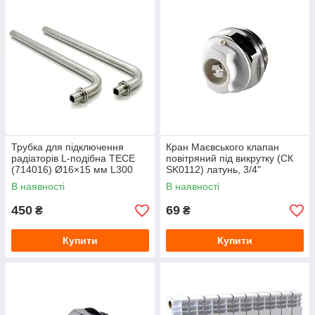
Трубка для підключення
Кран Маєвського клапан
радіаторів L-подібна TECE
повітряний під викрутку (СК
(714016) Ø16×15 мм L300
SK0112) латунь, 3/4"
мм
В наявності
В наявності
450
69
₴
₴
Купити
Купити