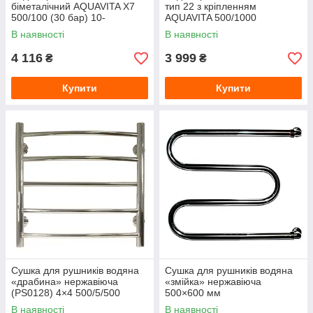
біметалічний AQUAVITA X7
тип 22 з кріпленням
500/100 (30 бар) 10-
AQUAVITA 500/1000
секційний
В наявності
В наявності
4 116
3 999
₴
₴
Купити
Купити
Сушка для рушників водяна
Сушка для рушників водяна
«драбина» нержавіюча
«змійка» нержавіюча
(PS0128) 4×4 500/5/500
500×600 мм
В наявності
В наявності