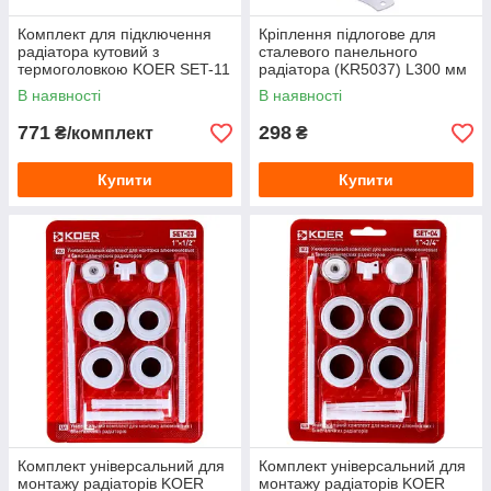
Комплект для підключення
Кріплення підлогове для
радіатора кутовий з
сталевого панельного
термоголовкою KOER SET-11
радіатора (KR5037) L300 мм
(KR3175) 1/2"×1/2", латунь
В наявності
В наявності
771
298
₴/комплект
₴
Купити
Купити
Комплект універсальний для
Комплект універсальний для
монтажу радіаторів KOER
монтажу радіаторів KOER