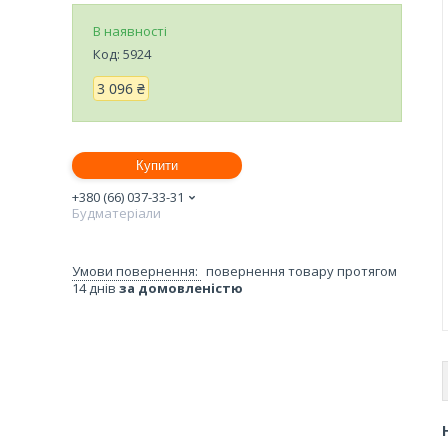
В наявності
Код:
5924
3 096 ₴
Купити
+380 (66) 037-33-31
Будматеріали
повернення товару протягом
14 днів
за домовленістю