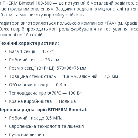
BITHERM Bimetal 100-500 — це потужний біметалевий радіатор, с
з центральним опаленням. Завдяки поєднанню міцної сталі та те
60 атм та має високу корозійну стійкість.
Радіатори виготовляються польською компанією «FAV» (м. Краків
Кожен виріб проходить контроль фарбування та тестування тиск
упаковці по 10 секцій.
Технічні характеристики:
Вага 1 секції — 1,7 кг
Робочий тиск — 25 атм
Розмір секції (В×Г×Ш): 570×96×75 мм
Товщина стінки: сталь — 1,8 мм, алюміній — 1,2 мм
Об'єм води в секції — 0,4 л
Тепловіддача при t=70°C — 190 Вт
Країна виробництва — Польща
Переваги радіаторів BITHERM Bimetal:
Робочий тиск до 3,5 МПа
Європейська технологія та ліцензія
Сучасний дизайн