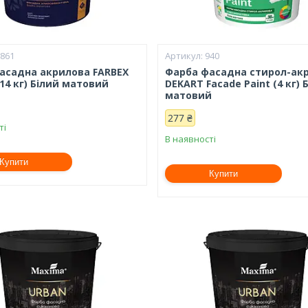
6861
940
асадна акрилова FARBEX
Фарба фасадна стирол-ак
14 кг) Білий матовий
DEKART Facade Paint (4 кг) 
матовий
277 ₴
ті
В наявності
Купити
Купити