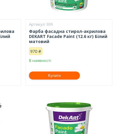
939
рилова
Фарба фасадна стирол-акрилова
Білий
DEKART Facade Paint (12.6 кг) Білий
матовий
970 ₴
В наявності
Купити