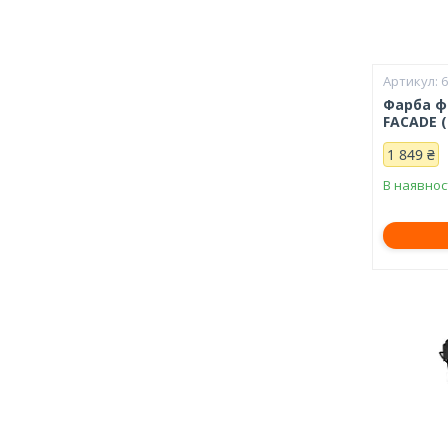
Фарба ф
FACADE (
1 849 ₴
В наявнос