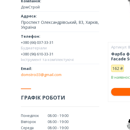
ДомСтрой
Проспект Олександрівський, 83, Харків,
Україна
+380 (66) 037-33-31
Будматеріали
Фарба ф
+380 (96) 610-33-31
Facade S
Інструмент та комплектуючі
162 ₴
domstroi33@gmail.com
В наявнос
ГРАФІК РОБОТИ
Понеділок
08:00
19:00
Вівторок
08:00
19:00
Середа
08:00
19:00