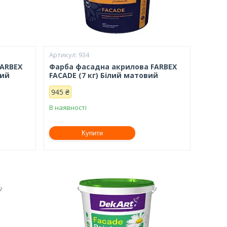
934
FARBEX
Фарба фасадна акрилова FARBEX
вий
FACADE (7 кг) Білий матовий
945 ₴
В наявності
Купити