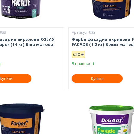
6933
933
асадна акрилова ROLAX
Фарба фасадна акрилова 
uper (14 кг) Біла матова
FACADE (4.2 кг) Білий мато
630 ₴
ті
В наявності
Купити
Купити