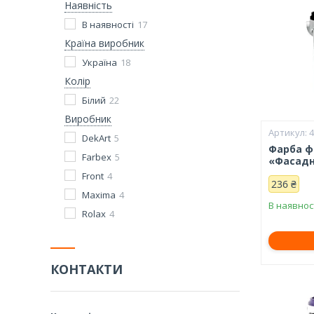
Наявність
В наявності
17
Країна виробник
Україна
18
Колір
Білий
22
Виробник
DekArt
5
Фарба ф
Farbex
5
«Фасадна
Front
4
236 ₴
Maxima
4
В наявнос
Rolax
4
КОНТАКТИ