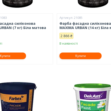
21083
21085
асадна силіконова
Фарба фасадна силіконов
RBAN (7 кг) Біла матова
MAXIMA URBAN (14 кг) Біла
2 866 ₴
ті
В наявності
Купити
Купити