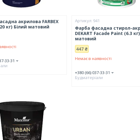
941
асадна акрилова FARBEX
20 кг) Білий матовий
Фарба фасадна стирол-ак
DEKART Facade Paint (6.3 кг
матовий
аявності
447 ₴
Немає в наявності
37-33-31
іали
+380 (66) 037-33-31
Будматеріали