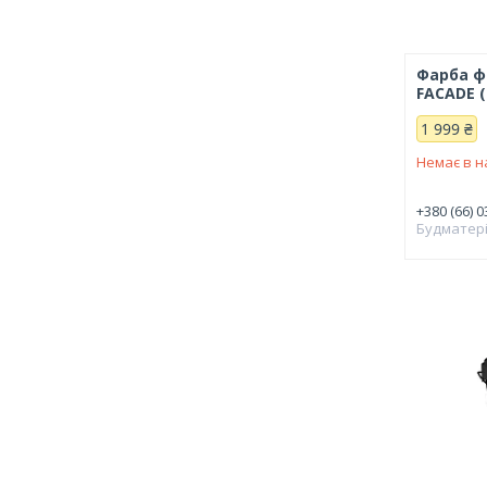
Фарба ф
FACADE (
1 999 ₴
Немає в н
+380 (66) 0
Будматер