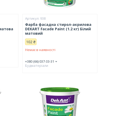
938
а
Фарба фасадна стирол-акрилова
 матова
DEKART Facade Paint (1.2 кг) Білий
матовий
102 ₴
Немає в наявності
+380 (66) 037-33-31
Будматеріали