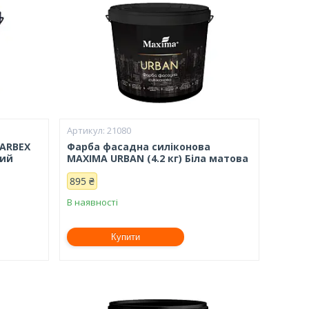
21080
FARBEX
Фарба фасадна силіконова
вий
MAXIMA URBAN (4.2 кг) Біла матова
895 ₴
В наявності
Купити