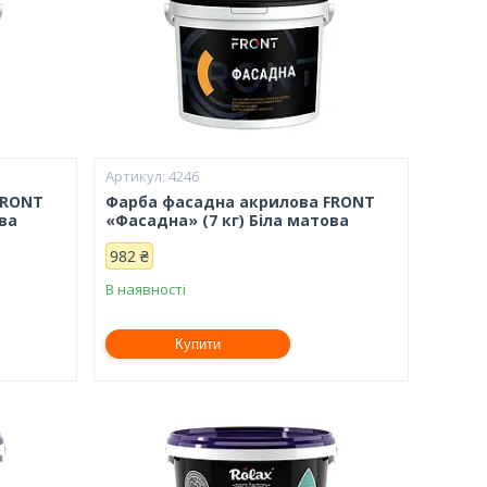
4246
FRONT
Фарба фасадна акрилова FRONT
ова
«Фасадна» (7 кг) Біла матова
982 ₴
В наявності
Купити