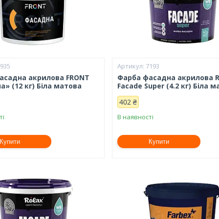
6935
7193
асадна акрилова FRONT
Фарба фасадна акрилова 
» (12 кг) Біла матова
Facade Super (4.2 кг) Біла 
402 ₴
ті
В наявності
Купити
Купити