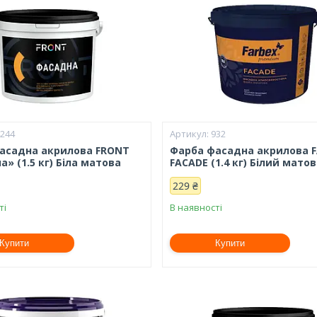
4244
932
асадна акрилова FRONT
Фарба фасадна акрилова 
» (1.5 кг) Біла матова
FACADE (1.4 кг) Білий мато
229 ₴
ті
В наявності
Купити
Купити