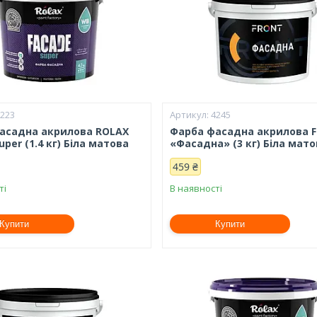
8223
4245
асадна акрилова ROLAX
Фарба фасадна акрилова 
uper (1.4 кг) Біла матова
«Фасадна» (3 кг) Біла мат
459 ₴
ті
В наявності
Купити
Купити