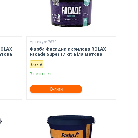
7630
ROLAX
Фарба фасадна акрилова ROLAX
матова
Facade Super (7 кг) Біла матова
657 ₴
В наявності
Купити