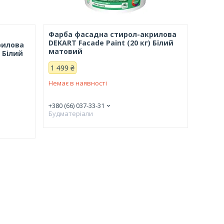
Фарба фасадна стирол-акрилова
DEKART Facade Paint (20 кг) Білий
рилова
матовий
) Білий
1 499 ₴
Немає в наявності
+380 (66) 037-33-31
Будматеріали