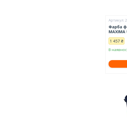
Фарба ф
MAXIMA U
1 457 ₴
В наявнос