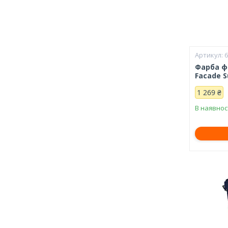
Фарба ф
Facade S
1 269 ₴
В наявнос