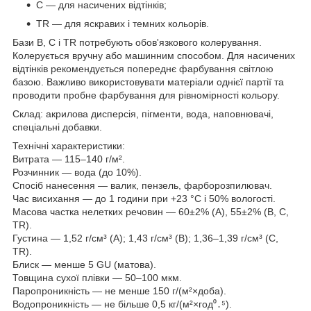
С — для насичених відтінків;
TR — для яскравих і темних кольорів.
Бази В, С і TR потребують обов'язкового колерування.
Колерується вручну або машинним способом. Для насичених
відтінків рекомендується попереднє фарбування світлою
базою. Важливо використовувати матеріали однієї партії та
проводити пробне фарбування для рівномірності кольору.
Склад: акрилова дисперсія, пігменти, вода, наповнювачі,
спеціальні добавки.
Технічні характеристики:
Витрата — 115–140 г/м².
Розчинник — вода (до 10%).
Спосіб нанесення — валик, пензель, фарборозпилювач.
Час висихання — до 1 години при +23 °C і 50% вологості.
Масова частка нелетких речовин — 60±2% (А), 55±2% (В, С,
TR).
Густина — 1,52 г/см³ (А); 1,43 г/см³ (В); 1,36–1,39 г/см³ (С,
TR).
Блиск — менше 5 GU (матова).
Товщина сухої плівки — 50–100 мкм.
Паропроникність — не менше 150 г/(м²×доба).
Водопроникність — не більше 0,5 кг/(м²×год⁰․⁵).