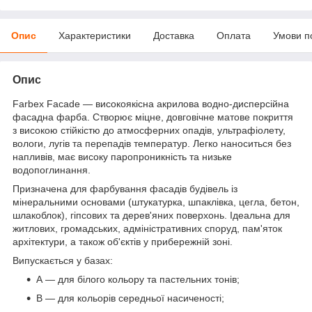
Опис
Характеристики
Доставка
Оплата
Умови п
Опис
Farbex Facade — високоякісна акрилова водно-дисперсійна
фасадна фарба. Створює міцне, довговічне матове покриття
з високою стійкістю до атмосферних опадів, ультрафіолету,
вологи, лугів та перепадів температур. Легко наноситься без
напливів, має високу паропроникність та низьке
водопоглинання.
Призначена для фарбування фасадів будівель із
мінеральними основами (штукатурка, шпаклівка, цегла, бетон,
шлакоблок), гіпсових та дерев'яних поверхонь. Ідеальна для
житлових, громадських, адміністративних споруд, пам'яток
архітектури, а також об'єктів у прибережній зоні.
Випускається у базах:
А — для білого кольору та пастельних тонів;
В — для кольорів середньої насиченості;