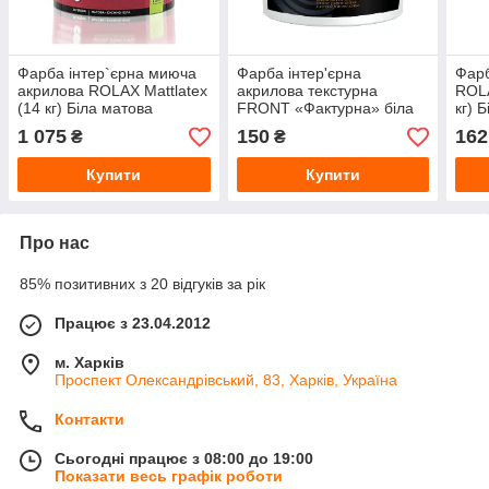
Фарба інтер`єрна миюча
Фарба інтер'єрна
Фар
акрилова ROLAX Mattlatex
акрилова текстурна
ROLA
(14 кг) Біла матова
FRONT «Фактурна» біла
кг) 
матова (1.5 кг)
1 075
150
162
₴
₴
Купити
Купити
Про нас
85% позитивних з 20 відгуків за рік
Працює з 23.04.2012
м. Харків
Проспект Олександрівський, 83, Харків, Україна
Контакти
Сьогодні працює з 08:00 до 19:00
Показати весь графік роботи