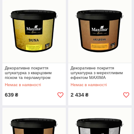
Декоративне покриття
Декоративне покриття
штукатурка з кварцовим
штукатурка з мерехтливим
піском та перламутром
ефектом MAXIMA
MAXIMA «DUNA» (1 кг)
«ARABESK» (3 кг) Срібло
Немає в наявності
Немає в наявності
Срібло
639
2 434
₴
₴