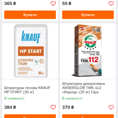
365
55
₴
₴
Купити
Купити
Штукатурка декоративна
Штукатурка гіпсова KNAUF
ANSERGLOB TMK-112
HP START (30 кг)
«Короїд» (25 кг) Сіра
В наявності
В наявності
384
370
₴
₴