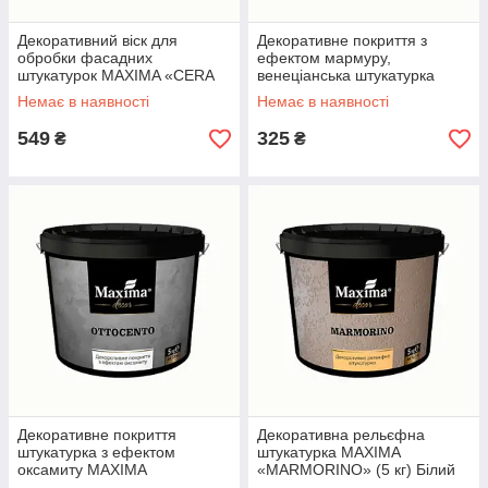
Декоративний віск для
Декоративне покриття з
обробки фасадних
ефектом мармуру,
штукатурок MAXIMA «CERA
венеціанська штукатурка
FRONTALE» (1 кг)
MAXIMA «STUCCO
Немає в наявності
Немає в наявності
VENEZIANO» (1 кг) Білий
549
325
₴
₴
Декоративне покриття
Декоративна рельєфна
штукатурка з ефектом
штукатурка MAXIMA
оксамиту MAXIMA
«MARMORINO» (5 кг) Білий
«OTTOCENTO» (1 кг) Білий