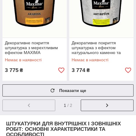
Декоративне покриття
Декоративне покриття
штукатурка з мерехтливим
штукатурка з ефектом
ефектом MAXIMA
натурального каменю та
«ARABESK» (5 кг) Срібло
бетону MAXIMA «ART
Немає в наявності
Немає в наявності
BETON» (15 кг) Білий
3 775
3 774
₴
₴
Показати ще
1
/ 2
ШТУКАТУРКИ ДЛЯ ВНУТРІШНІХ І ЗОВНІШНІХ
РОБІТ: ОСНОВНІ ХАРАКТЕРИСТИКИ ТА
ОСОБЛИВОСТІ