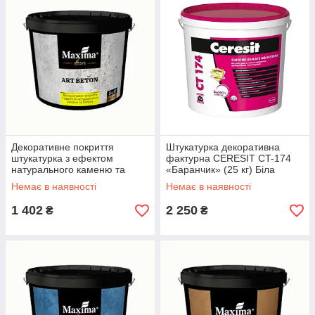
Декоративне покриття
Штукатурка декоративна
штукатурка з ефектом
фактурна CERESIT CT-174
натурального каменю та
«Баранчик» (25 кг) Біла
бетону MAXIMA «ART
Немає в наявності
Немає в наявності
BETON» (5 кг) Білий
1 402
2 250
₴
₴