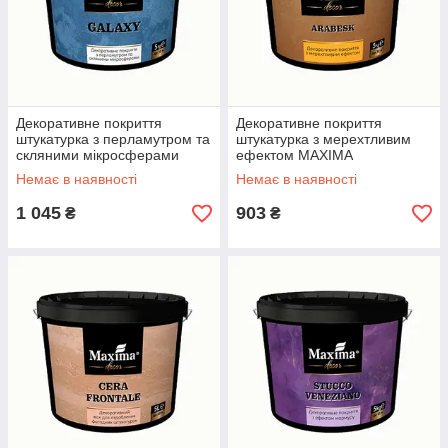
Декоративне покриття
Декоративне покриття
штукатурка з перламутром та
штукатурка з мерехтливим
скляними мікросферами
ефектом MAXIMA
MAXIMA «GALAXY» (1 кг)
«ARABESK» (1 кг) Срібло
Немає в наявності
Немає в наявності
Білий
1 045
903
₴
₴