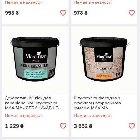
Немає в наявності
Немає в наявності
958
978
₴
₴
Декоративний віск для
Штукатурка фасадна з
венеціанської штукатурки
ефектом натурального
MAXIMA «CERA LAVABILE»
каменю MAXIMA
(0.45 кг)
«TRAVERTINO» (15 кг) Біла
Немає в наявності
Немає в наявності
1 229
3 652
₴
₴