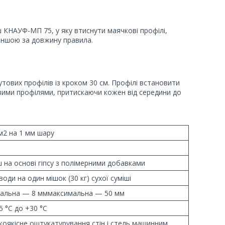
 КНАУФ-МП 75, у яку втиснути маячкові профілі,
меншою за довжину правила.
тових профілів із кроком 30 см. Профілі встановити
ковими профілями, притискаючи кожен від середини до
/м2 на 1 мм шару
ш на основі гіпсу з полімерними добавками
води на один мішок (30 кг) сухої суміші
мальна — 8 мммаксимальна — 50 мм
5 °C до +30 °C
коякісне оштукатурування стін і стель машинним