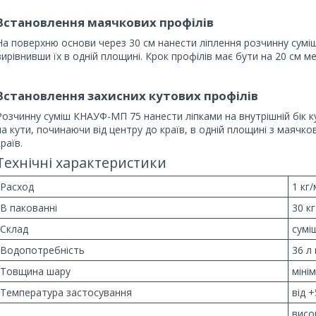
Встановлення маячкових профілів
На поверхню основи через 30 см нанести ліплення розчинну суміш
вирівнивши їх в одній площині. Крок профілів має бути на 20 см 
Встановлення захисних кутових профілів
Розчинну суміш КНАУФ-МП 75 нанести ліпками на внутрішній бік ку
на кути, починаючи від центру до країв, в одній площині з маяч
країв.
Технічні характеристики
Расход
1 кг
В пакованні
30 кг
Склад
сумі
Водопотребність
36 л 
Товщина шару
міні
Температура застосування
від +
висо