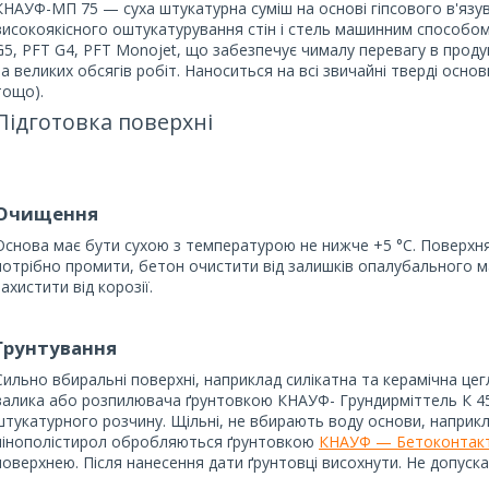
КНАУФ-МП 75 — суха штукатурна суміш на основі гіпсового в'язу
високоякісного оштукатурування стін і стель машинним способо
G5, PFT G4, PFT Monojet, що забезпечує чималу перевагу в прод
за великих обсягів робіт. Наноситься на всі звичайні тверді осно
тощо).
Підготовка поверхні
Очищення
Основа має бути сухою з температурою не нижче +5 °C. Поверхня 
потрібно промити, бетон очистити від залишків опалубального м
захистити від корозії.
Грунтування
Сильно вбиральні поверхні, наприклад силікатна та керамічна це
валика або розпилювача ґрунтовкою КНАУФ- Грундирміттель К 45
штукатурного розчину. Щільні, не вбирають воду основи, наприкл
пінополістирол обробляються ґрунтовкою
КНАУФ — Бетоконтак
поверхнею. Після нанесення дати ґрунтовці висохнути. Не допуска