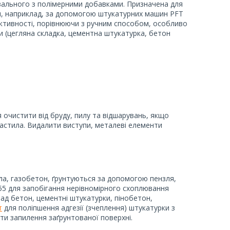
вального з полімерними добавками. Призначена для
м, наприклад, за допомогою штукатурних машин PFT
уктивності, порівнюючи з ручним способом, особливо
ви (цегляна складка, цементна штукатурка, бетон
очистити від бруду, пилу та відшарувань, якщо
астила. Видалити виступи, металеві елементи
гла, газобетон, ґрунтуються за допомогою пензля,
5 для запобігання нерівномірного схоплювання
ад бетон, цементні штукатурки, пінобетон,
т
для поліпшення адгезії (зчеплення) штукатурки з
ти запилення заґрунтованої поверхні.