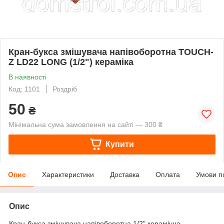
Кран-букса змішувача напівоборотна TOUCH-
Z LD22 LONG (1/2") кераміка
В наявності
Код: 1101
Роздріб
50
₴
Мінімальна сума замовлення на сайті — 300 ₴
Купити
Опис
Характеристики
Доставка
Оплата
Умови п
Опис
Кран-букса змішувача напівоборотна 1/2" керамічна —