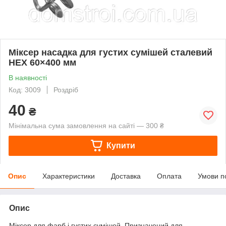
Міксер насадка для густих сумішей сталевий
HEX 60×400 мм
В наявності
Код: 3009
Роздріб
40
₴
Мінімальна сума замовлення на сайті — 300 ₴
Купити
Опис
Характеристики
Доставка
Оплата
Умови п
Опис
Міксер для фарб і густих сумішей. Призначений для