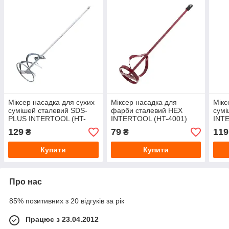
Міксер насадка для сухих
Міксер насадка для
Мікс
сумішей сталевий SDS-
фарби сталевий HEX
сумі
PLUS INTERTOOL (HT-
INTERTOOL (HT-4001)
INT
4007) 100×600 мм
80×400 мм
100
129
79
119
₴
₴
Купити
Купити
Про нас
85% позитивних з 20 відгуків за рік
Працює з 23.04.2012