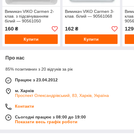
Вимикач VIKO Carmen 2-
Вимикач VIKO Carmen 3-
Вими
клав. з підсвічуванням
клав. білий — 90561068
клав
білий — 90561050
905
160
162
129
₴
₴
Купити
Купити
Про нас
85% позитивних з 20 відгуків за рік
Працює з 23.04.2012
м. Харків
Проспект Олександрівський, 83, Харків, Україна
Контакти
Сьогодні працює з 08:00 до 19:00
Показати весь графік роботи