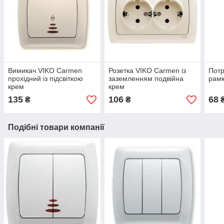
Вимикач VIKO Carmen
Розетка VIKO Carmen із
Потр
прохідний із підсвіткою
заземленням подвійна
рамк
крем
крем
135
106
68
₴
₴
Подібні товари компанії