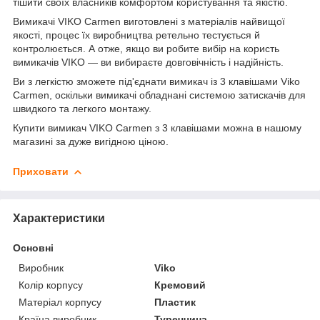
тішити своїх власників комфортом користування та якістю.
Вимикачі VIKO Carmen виготовлені з матеріалів найвищої
якості, процес їх виробництва ретельно тестується й
контролюється. А отже, якщо ви робите вибір на користь
вимикачів VIKO — ви вибираєте довговічність і надійність.
Ви з легкістю зможете під'єднати вимикач із 3 клавішами Viko
Carmen, оскільки вимикачі обладнані системою затискачів для
швидкого та легкого монтажу.
Купити вимикач VIKO Carmen з 3 клавішами можна в нашому
магазині за дуже вигідною ціною.
Приховати
Характеристики
Основні
Виробник
Viko
Колір корпусу
Кремовий
Матеріал корпусу
Пластик
Країна виробник
Туреччина