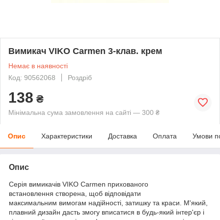
Вимикач VIKO Carmen 3-клав. крем
Немає в наявності
Код: 90562068
Роздріб
138
₴
Мінімальна сума замовлення на сайті — 300 ₴
Опис
Характеристики
Доставка
Оплата
Умови п
Опис
Серія вимикачів VIKO Carmen прихованого
встановлення створена, щоб відповідати
максимальним вимогам надійності, затишку та краси. М'який,
плавний дизайн дасть змогу вписатися в будь-який інтер'єр і