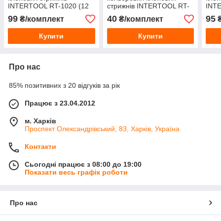
INTERTOOL RT-1020 (12
стрижнів INTERTOOL RT-
INT
шт) 11.2×200 мм
1029 (12 шт) 11.2×100 мм
шт) 
99
40
95
₴/комплект
₴/комплект
₴
Купити
Купити
Про нас
85% позитивних з 20 відгуків за рік
Працює з 23.04.2012
м. Харків
Проспект Олександрівський, 83, Харків, Україна
Контакти
Сьогодні працює з 08:00 до 19:00
Показати весь графік роботи
Про нас