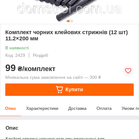
Комплект чорних клейових стрижнів (12 шт)
11.2×200 мм
В наявності
Код: 2429
Роздріб
99
₴/комплект
Мінімальна сума замовлення на сайті — 300 ₴
Купити
Опис
Характеристики
Доставка
Оплата
Умови п
Опис
Клейові стрижні чорного кольору призначені для